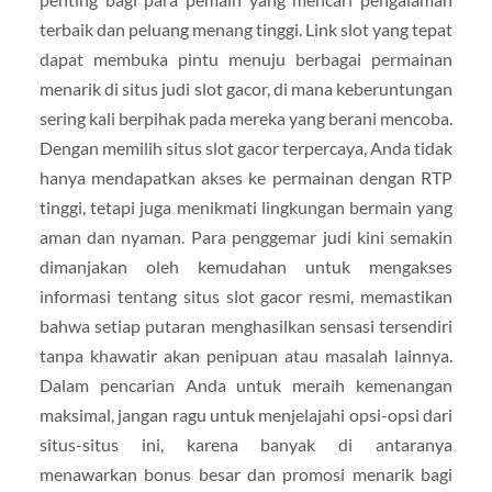
terbaik dan peluang menang tinggi. Link slot yang tepat
dapat membuka pintu menuju berbagai permainan
menarik di situs judi slot gacor, di mana keberuntungan
sering kali berpihak pada mereka yang berani mencoba.
Dengan memilih situs slot gacor terpercaya, Anda tidak
hanya mendapatkan akses ke permainan dengan RTP
tinggi, tetapi juga menikmati lingkungan bermain yang
aman dan nyaman. Para penggemar judi kini semakin
dimanjakan oleh kemudahan untuk mengakses
informasi tentang situs slot gacor resmi, memastikan
bahwa setiap putaran menghasilkan sensasi tersendiri
tanpa khawatir akan penipuan atau masalah lainnya.
Dalam pencarian Anda untuk meraih kemenangan
maksimal, jangan ragu untuk menjelajahi opsi-opsi dari
situs-situs ini, karena banyak di antaranya
menawarkan bonus besar dan promosi menarik bagi