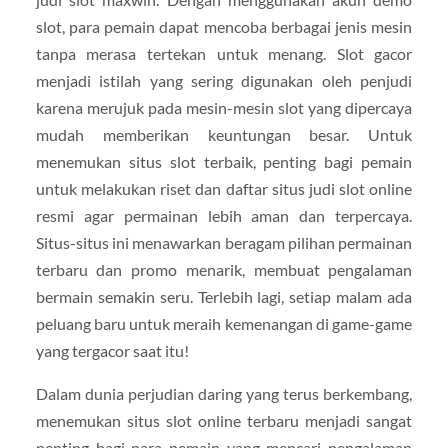
slot, para pemain dapat mencoba berbagai jenis mesin
tanpa merasa tertekan untuk menang. Slot gacor
menjadi istilah yang sering digunakan oleh penjudi
karena merujuk pada mesin-mesin slot yang dipercaya
mudah memberikan keuntungan besar. Untuk
menemukan situs slot terbaik, penting bagi pemain
untuk melakukan riset dan daftar situs judi slot online
resmi agar permainan lebih aman dan terpercaya.
Situs-situs ini menawarkan beragam pilihan permainan
terbaru dan promo menarik, membuat pengalaman
bermain semakin seru. Terlebih lagi, setiap malam ada
peluang baru untuk meraih kemenangan di game-game
yang tergacor saat itu!
Dalam dunia perjudian daring yang terus berkembang,
menemukan situs slot online terbaru menjadi sangat
penting bagi para pemain yang mencari pengalaman