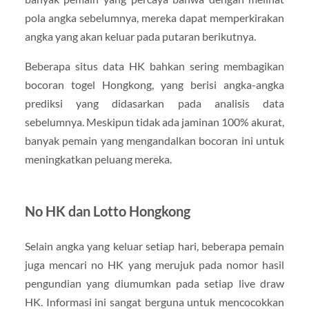
pola angka sebelumnya, mereka dapat memperkirakan
angka yang akan keluar pada putaran berikutnya.
Beberapa situs data HK bahkan sering membagikan
bocoran togel Hongkong, yang berisi angka-angka
prediksi yang didasarkan pada analisis data
sebelumnya. Meskipun tidak ada jaminan 100% akurat,
banyak pemain yang mengandalkan bocoran ini untuk
meningkatkan peluang mereka.
No HK dan Lotto Hongkong
Selain angka yang keluar setiap hari, beberapa pemain
juga mencari no HK yang merujuk pada nomor hasil
pengundian yang diumumkan pada setiap live draw
HK. Informasi ini sangat berguna untuk mencocokkan