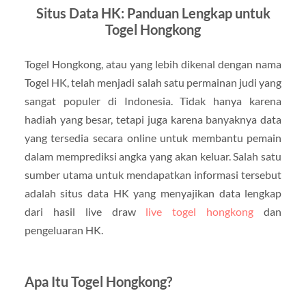
Situs Data HK: Panduan Lengkap untuk
Togel Hongkong
Togel Hongkong, atau yang lebih dikenal dengan nama
Togel HK, telah menjadi salah satu permainan judi yang
sangat populer di Indonesia. Tidak hanya karena
hadiah yang besar, tetapi juga karena banyaknya data
yang tersedia secara online untuk membantu pemain
dalam memprediksi angka yang akan keluar. Salah satu
sumber utama untuk mendapatkan informasi tersebut
adalah situs data HK yang menyajikan data lengkap
dari hasil live draw
live togel hongkong
dan
pengeluaran HK.
Apa Itu Togel Hongkong?