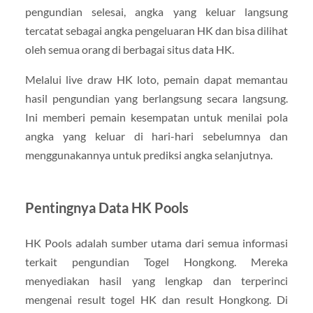
pengundian selesai, angka yang keluar langsung
tercatat sebagai angka pengeluaran HK dan bisa dilihat
oleh semua orang di berbagai situs data HK.
Melalui live draw HK loto, pemain dapat memantau
hasil pengundian yang berlangsung secara langsung.
Ini memberi pemain kesempatan untuk menilai pola
angka yang keluar di hari-hari sebelumnya dan
menggunakannya untuk prediksi angka selanjutnya.
Pentingnya Data HK Pools
HK Pools adalah sumber utama dari semua informasi
terkait pengundian Togel Hongkong. Mereka
menyediakan hasil yang lengkap dan terperinci
mengenai result togel HK dan result Hongkong. Di