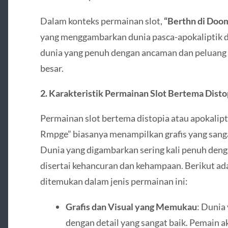
Dalam konteks permainan slot,
“Berthn di Doo
yang menggambarkan dunia pasca-apokaliptik d
dunia yang penuh dengan ancaman dan peluan
besar.
2. Karakteristik Permainan Slot Bertema Disto
Permainan slot bertema distopia atau apokalip
Rmpge” biasanya menampilkan grafis yang sanga
Dunia yang digambarkan sering kali penuh denga
disertai kehancuran dan kehampaan. Berikut ada
ditemukan dalam jenis permainan ini:
Grafis dan Visual yang Memukau
: Dunia
dengan detail yang sangat baik. Pemain a