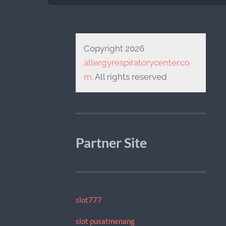
Copyright 2026
allergyrespiratorycenter.co
m
. All rights reserved
Partner Site
slot777
slot pusatmenang