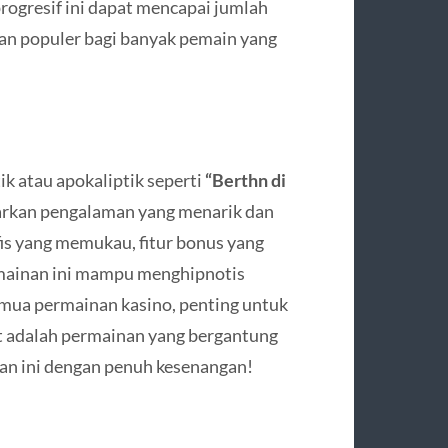
rogresif ini dapat mencapai jumlah
han populer bagi banyak pemain yang
ik atau apokaliptik seperti
“Berthn di
rkan pengalaman yang menarik dan
is yang memukau, fitur bonus yang
rmainan ini mampu menghipnotis
emua permainan kasino, penting untuk
t adalah permainan yang bergantung
an ini dengan penuh kesenangan!