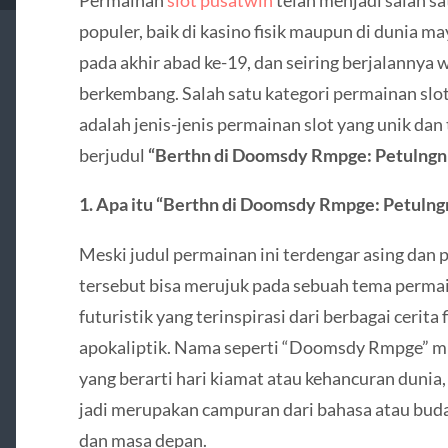
Permainan
slot pusatwin
telah menjadi salah s
populer, baik di kasino fisik maupun di dunia m
pada akhir abad ke-19, dan seiring berjalannya w
berkembang. Salah satu kategori permainan slo
adalah jenis-jenis permainan slot yang unik dan
berjudul
“Berthn di Doomsdy Rmpge: Petulngn
1. Apa itu “Berthn di Doomsdy Rmpge: Petulng
Meski judul permainan ini terdengar asing dan 
tersebut bisa merujuk pada sebuah tema permai
futuristik yang terinspirasi dari berbagai cerita 
apokaliptik. Nama seperti “Doomsdy Rmpge” mu
yang berarti hari kiamat atau kehancuran dunia
jadi merupakan campuran dari bahasa atau bud
dan masa depan.