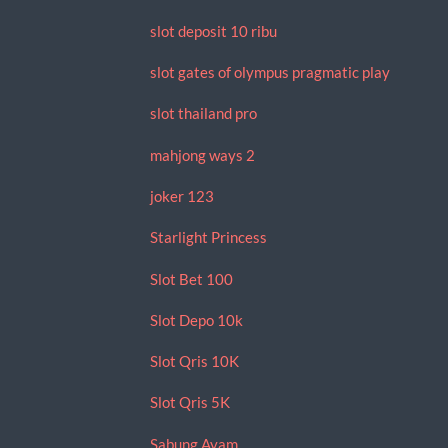
slot deposit 10 ribu
slot gates of olympus pragmatic play
slot thailand pro
mahjong ways 2
joker 123
Starlight Princess
Slot Bet 100
Slot Depo 10k
Slot Qris 10K
Slot Qris 5K
Sabung Ayam