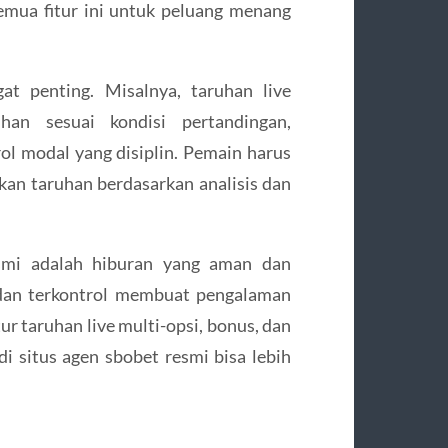
mua fitur ini untuk peluang menang
at penting. Misalnya, taruhan live
an sesuai kondisi pertandingan,
l modal yang disiplin. Pemain harus
kan taruhan berdasarkan analisis dan
esmi adalah hiburan yang aman dan
, dan terkontrol membuat pengalaman
 taruhan live multi-opsi, bonus, dan
i situs agen sbobet resmi bisa lebih