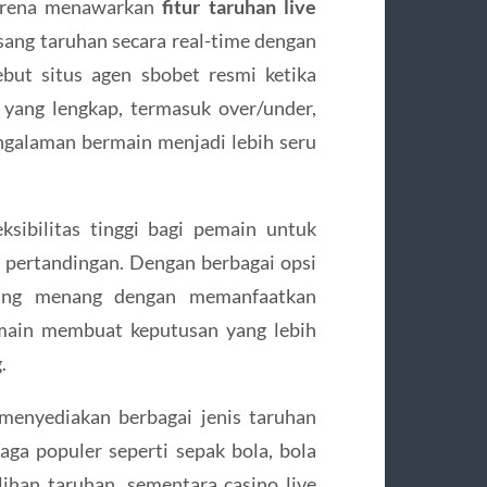
karena menawarkan
fitur taruhan live
ng taruhan secara real-time dengan
but situs agen sbobet resmi ketika
yang lengkap, termasuk over/under,
ngalaman bermain menjadi lebih seru
ksibilitas tinggi bagi pemain untuk
a pertandingan. Dengan berbagai opsi
uang menang dengan memanfaatkan
main membuat keputusan yang lebih
.
menyediakan berbagai jenis taruhan
ga populer seperti sepak bola, bola
lihan taruhan, sementara casino live