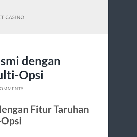
ET CASINO
esmi dengan
ulti-Opsi
COMMENTS
dengan Fitur Taruhan
-Opsi