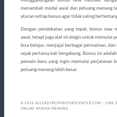
menambah modal awal dan peluang menang lebi
aturan setiap bonus agar tidak saling bertentan
Dengan pendekatan yang tepat, bonus new 
awal, tetapi juga alat strategis untuk memulai
bisa belajar, menjajal berbagai permainan, d
sejak pertama kali bergabung. Bonus ini adalah
pemain baru yang ingin memulai perjalanan
peluang menang lebih besar.
© 2026
ALLERGYRESPIRATORYCENTER.COM – LINK 
ONLINE MUDAH MENANG