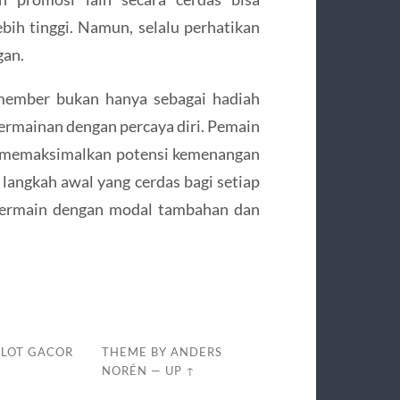
h tinggi. Namun, selalu perhatikan
gan.
member bukan hanya sebagai hadiah
 permainan dengan percaya diri. Pemain
an memaksimalkan potensi kemenangan
 langkah awal yang cerdas bagi setiap
 bermain dengan modal tambahan dan
SLOT GACOR
THEME BY
ANDERS
NORÉN
—
UP ↑