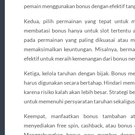
pemain menggunakan bonus dengan efektif tanpa
Kedua, pilih permainan yang tepat untuk 
membatasi bonus hanya untuk slot tertentu a
pada permainan yang paling dikuasai atau m
memaksimalkan keuntungan. Misalnya, bermain
efektif untuk meraih kemenangan dari bonus n
Ketiga, kelola taruhan dengan bijak. Bonus m
harus digunakan secara bertahap. Hindari mem
karena risiko kalah akan lebih besar. Strategi b
untuk memenuhi persyaratan taruhan sekaligu
Keempat, manfaatkan bonus tambahan ata
menyediakan free spin, cashback, atau bonus
Menggabungkan bonus new member dengan 