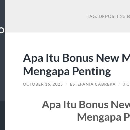
TAG:
DEPOSIT 25 
TORYCENTER.COM
Apa Itu Bonus New 
Mengapa Penting
OCTOBER 16, 2025
/
ESTEFANÍA CABRERA
/
0 
Apa Itu Bonus Ne
Mengapa P