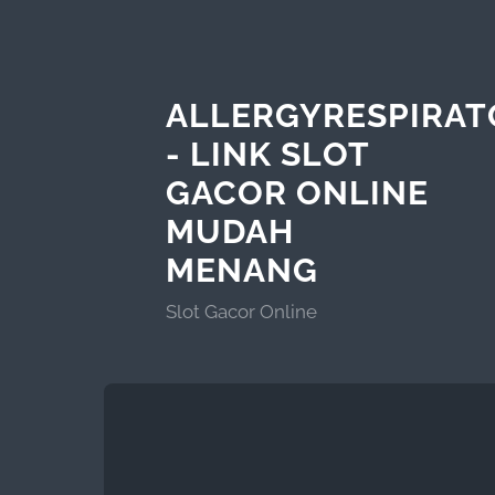
ALLERGYRESPIRA
- LINK SLOT
GACOR ONLINE
MUDAH
MENANG
Slot Gacor Online