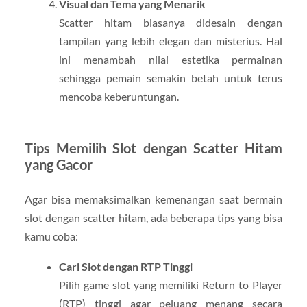
Visual dan Tema yang Menarik
Scatter hitam biasanya didesain dengan
tampilan yang lebih elegan dan misterius. Hal
ini menambah nilai estetika permainan
sehingga pemain semakin betah untuk terus
mencoba keberuntungan.
Tips Memilih Slot dengan Scatter Hitam
yang Gacor
Agar bisa memaksimalkan kemenangan saat bermain
slot dengan scatter hitam, ada beberapa tips yang bisa
kamu coba:
Cari Slot dengan RTP Tinggi
Pilih game slot yang memiliki Return to Player
(RTP) tinggi agar peluang menang secara