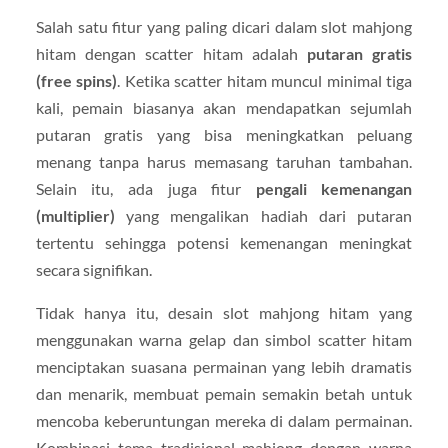
Salah satu fitur yang paling dicari dalam slot mahjong
hitam dengan scatter hitam adalah
putaran gratis
(free spins)
. Ketika scatter hitam muncul minimal tiga
kali, pemain biasanya akan mendapatkan sejumlah
putaran gratis yang bisa meningkatkan peluang
menang tanpa harus memasang taruhan tambahan.
Selain itu, ada juga fitur
pengali kemenangan
(multiplier)
yang mengalikan hadiah dari putaran
tertentu sehingga potensi kemenangan meningkat
secara signifikan.
Tidak hanya itu, desain slot mahjong hitam yang
menggunakan warna gelap dan simbol scatter hitam
menciptakan suasana permainan yang lebih dramatis
dan menarik, membuat pemain semakin betah untuk
mencoba keberuntungan mereka di dalam permainan.
Kombinasi tema tradisional mahjong dengan warna