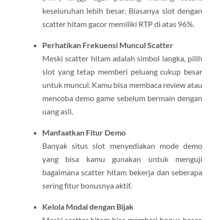
keseluruhan lebih besar. Biasanya slot dengan
scatter hitam gacor memiliki RTP di atas 96%.
Perhatikan Frekuensi Muncul Scatter
Meski scatter hitam adalah simbol langka, pilih
slot yang tetap memberi peluang cukup besar
untuk muncul. Kamu bisa membaca review atau
mencoba demo game sebelum bermain dengan
uang asli.
Manfaatkan Fitur Demo
Banyak situs slot menyediakan mode demo
yang bisa kamu gunakan untuk menguji
bagaimana scatter hitam bekerja dan seberapa
sering fitur bonusnya aktif.
Kelola Modal dengan Bijak
Meski scatter hitam bisa memberi bonus besar,