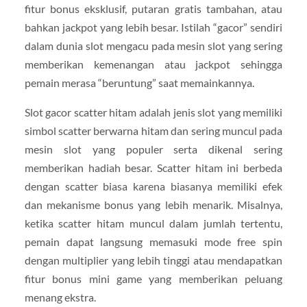
fitur bonus eksklusif, putaran gratis tambahan, atau
bahkan jackpot yang lebih besar. Istilah “gacor” sendiri
dalam dunia slot mengacu pada mesin slot yang sering
memberikan kemenangan atau jackpot sehingga
pemain merasa “beruntung” saat memainkannya.
Slot gacor scatter hitam adalah jenis slot yang memiliki
simbol scatter berwarna hitam dan sering muncul pada
mesin slot yang populer serta dikenal sering
memberikan hadiah besar. Scatter hitam ini berbeda
dengan scatter biasa karena biasanya memiliki efek
dan mekanisme bonus yang lebih menarik. Misalnya,
ketika scatter hitam muncul dalam jumlah tertentu,
pemain dapat langsung memasuki mode free spin
dengan multiplier yang lebih tinggi atau mendapatkan
fitur bonus mini game yang memberikan peluang
menang ekstra.