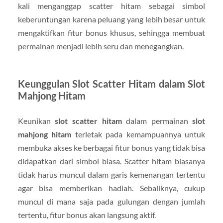
kali menganggap scatter hitam sebagai simbol
keberuntungan karena peluang yang lebih besar untuk
mengaktifkan fitur bonus khusus, sehingga membuat
permainan menjadi lebih seru dan menegangkan.
Keunggulan Slot Scatter Hitam dalam Slot
Mahjong Hitam
Keunikan
slot scatter hitam
dalam permainan
slot
mahjong hitam
terletak pada kemampuannya untuk
membuka akses ke berbagai fitur bonus yang tidak bisa
didapatkan dari simbol biasa. Scatter hitam biasanya
tidak harus muncul dalam garis kemenangan tertentu
agar bisa memberikan hadiah. Sebaliknya, cukup
muncul di mana saja pada gulungan dengan jumlah
tertentu, fitur bonus akan langsung aktif.