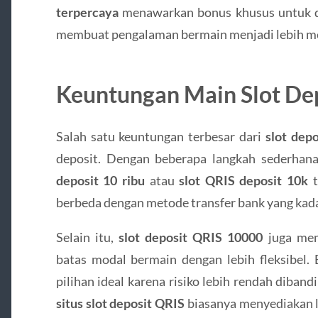
terpercaya
menawarkan bonus khusus untuk 
membuat pengalaman bermain menjadi lebih m
Keuntungan Main Slot De
Salah satu keuntungan terbesar dari
slot dep
deposit. Dengan beberapa langkah sederhan
deposit 10 ribu
atau
slot QRIS deposit 10k
t
berbeda dengan metode transfer bank yang ka
Selain itu,
slot deposit QRIS 10000
juga mem
batas modal bermain dengan lebih fleksibel.
pilihan ideal karena risiko lebih rendah diband
situs slot deposit QRIS
biasanya menyediakan l