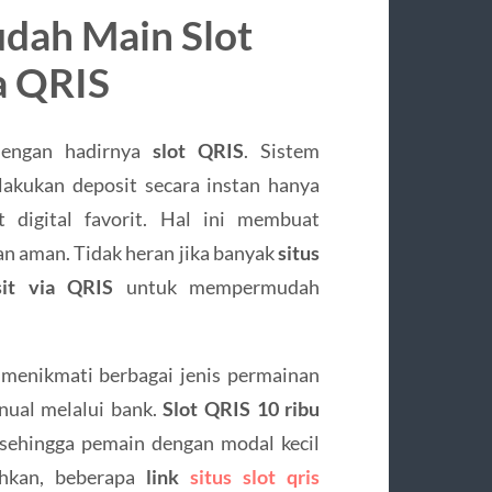
udah Main Slot
a QRIS
dengan hadirnya
slot QRIS
. Sistem
kukan deposit secara instan hanya
 digital favorit. Hal ini membuat
dan aman. Tidak heran jika banyak
situs
sit via QRIS
untuk mempermudah
menikmati berbagai jenis permainan
nual melalui bank.
Slot QRIS 10 ribu
 sehingga pemain dengan modal kecil
ahkan, beberapa
link
situs slot qris