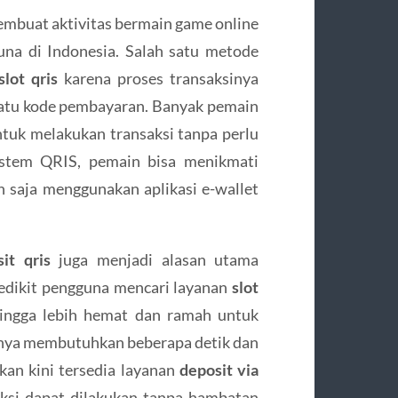
mbuat aktivitas bermain game online
na di Indonesia. Salah satu metode
slot qris
karena proses transaksinya
satu kode pembayaran. Banyak pemain
tuk melakukan transaksi tanpa perlu
istem QRIS, pemain bisa menikmati
n saja menggunakan aplikasi e-wallet
it qris
juga menjadi alasan utama
sedikit pengguna mencari layanan
slot
ingga lebih hemat dan ramah untuk
ya membutuhkan beberapa detik dan
kan kini tersedia layanan
deposit via
aksi dapat dilakukan tanpa hambatan