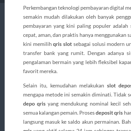
Perkembangan teknologi pembayaran digital me
semakin mudah dilakukan oleh banyak penggu
pembayaran yang kini paling populer adalah
cepat, aman, dan praktis hanya menggunakan 
kini memilih
qris slot
sebagai solusi modern un
transfer bank yang rumit. Dengan adanya s
pengalaman bermain yang lebih fleksibel kapa
favorit mereka.
Selain itu, kemudahan melakukan
slot depos
mengapa metode ini semakin diminati. Tidak 
depo qris
yang mendukung nominal kecil seh
semua kalangan pemain. Proses
deposit qris
han
langsung masuk ke saldo akun permainan. Bah
qris
yang aktif selama 24 jam sehingga trans