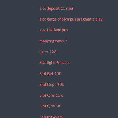
slot deposit 10 ribu
slot gates of olympus pragmatic play
slot thailand pro
mahjong ways 2
joker 123
Starlight Princess
Slot Bet 100
Slot Depo 10k
Slot Qris 10K
Slot Qris 5K
Sabung Ayam