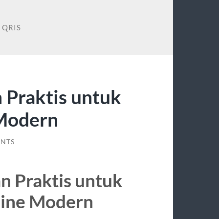
 QRIS
n Praktis untuk
Modern
NTS
an Praktis untuk
ine Modern