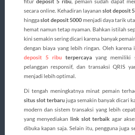
fitur
deposit 5 ribu
, pemain sudah dapat me
secara online. Kehadiran layanan
slot deposit 5
hingga
slot deposit 5000
menjadi daya tarik ut
hemat namun tetap nyaman. Bahkan istilah se
kini semakin sering dicari karena banyak pema
dengan biaya yang lebih ringan. Oleh karena 
deposit 5 ribu
terpercaya
yang memiliki 
pelanggan responsif, dan transaksi QRIS y
menjadi lebih optimal.
Di tengah meningkatnya minat pemain terha
situs slot terbaru
juga semakin banyak dicari 
modern dan sistem transaksi yang lebih cepa
yang menyediakan
link slot terbaik
agar akse
dibuka kapan saja. Selain itu, pengguna juga 