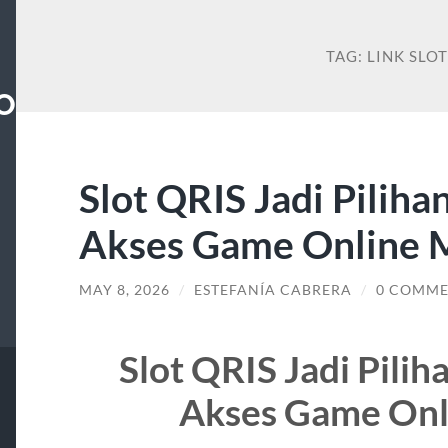
TAG:
LINK SLOT
TORYCENTER.COM
Slot QRIS Jadi Piliha
Akses Game Online 
MAY 8, 2026
/
ESTEFANÍA CABRERA
/
0 COMME
Slot QRIS Jadi Pilih
Akses Game Onl