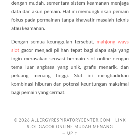
dengan mudah, sementara sistem keamanan menjaga
data dan akun pemain. Hal ini memungkinkan pemain
fokus pada permainan tanpa khawatir masalah teknis
atau keamanan.
Dengan semua keunggulan tersebut,
mahjong ways
slot
gacor menjadi pilihan tepat bagi siapa saja yang
ingin merasakan sensasi bermain slot online dengan
tema luar angkasa yang unik, grafis menarik, dan
peluang menang tinggi. Slot ini menghadirkan
kombinasi hiburan dan potensi keuntungan maksimal
bagi pemain yang cermat.
© 2026
ALLERGYRESPIRATORYCENTER.COM – LINK
SLOT GACOR ONLINE MUDAH MENANG
—
UP ↑