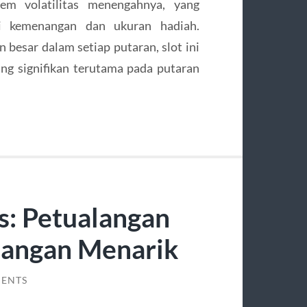
stem volatilitas menengahnya, yang
i kemenangan dan ukuran hadiah.
besar dalam setiap putaran, slot ini
ng signifikan terutama pada putaran
ss: Petualangan
angan Menarik
ENTS