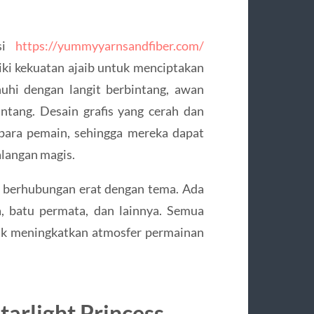
asi
https://yummyyarnsandfiber.com/
ki kekuatan ajaib untuk menciptakan
uhi dengan langit berbintang, awan
ntang. Desain grafis yang cerah dan
para pemain, sehingga mereka dapat
alangan magis.
 berhubungan erat dengan tema. Ada
a, batu permata, dan lainnya. Semua
tuk meningkatkan atmosfer permainan
tarlight Princess