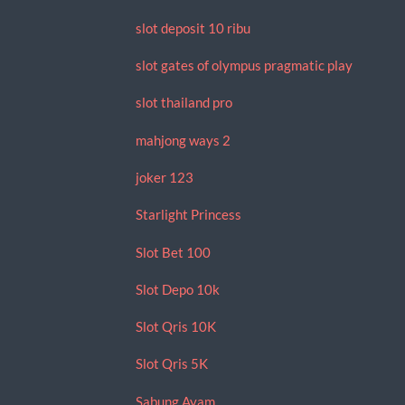
slot deposit 10 ribu
slot gates of olympus pragmatic play
slot thailand pro
mahjong ways 2
joker 123
Starlight Princess
Slot Bet 100
Slot Depo 10k
Slot Qris 10K
Slot Qris 5K
Sabung Ayam