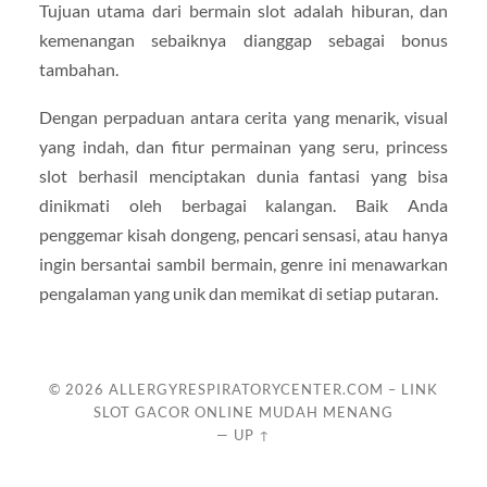
Tujuan utama dari bermain slot adalah hiburan, dan
kemenangan sebaiknya dianggap sebagai bonus
tambahan.
Dengan perpaduan antara cerita yang menarik, visual
yang indah, dan fitur permainan yang seru, princess
slot berhasil menciptakan dunia fantasi yang bisa
dinikmati oleh berbagai kalangan. Baik Anda
penggemar kisah dongeng, pencari sensasi, atau hanya
ingin bersantai sambil bermain, genre ini menawarkan
pengalaman yang unik dan memikat di setiap putaran.
© 2026
ALLERGYRESPIRATORYCENTER.COM – LINK
SLOT GACOR ONLINE MUDAH MENANG
—
UP ↑