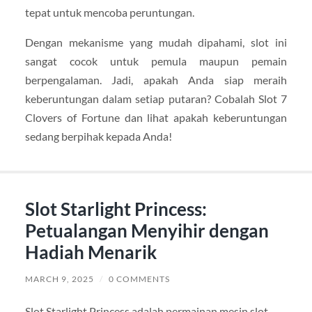
tepat untuk mencoba peruntungan.
Dengan mekanisme yang mudah dipahami, slot ini
sangat cocok untuk pemula maupun pemain
berpengalaman. Jadi, apakah Anda siap meraih
keberuntungan dalam setiap putaran? Cobalah Slot 7
Clovers of Fortune dan lihat apakah keberuntungan
sedang berpihak kepada Anda!
Slot Starlight Princess:
Petualangan Menyihir dengan
Hadiah Menarik
MARCH 9, 2025
/
0 COMMENTS
Slot Starlight Princess adalah permainan mesin slot