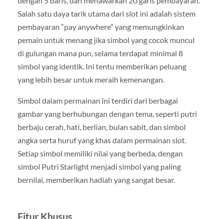
dengan 5 baris, dan menawarkan 20 garis pembayaran.
Salah satu daya tarik utama dari slot ini adalah sistem
pembayaran “pay anywhere” yang memungkinkan
pemain untuk menang jika simbol yang cocok muncul
di gulungan mana pun, selama terdapat minimal 8
simbol yang identik. Ini tentu memberikan peluang
yang lebih besar untuk meraih kemenangan.
Simbol dalam permainan ini terdiri dari berbagai
gambar yang berhubungan dengan tema, seperti putri
berbaju cerah, hati, berlian, bulan sabit, dan simbol
angka serta huruf yang khas dalam permainan slot.
Setiap simbol memiliki nilai yang berbeda, dengan
simbol Putri Starlight menjadi simbol yang paling
bernilai, memberikan hadiah yang sangat besar.
Fitur Khusus