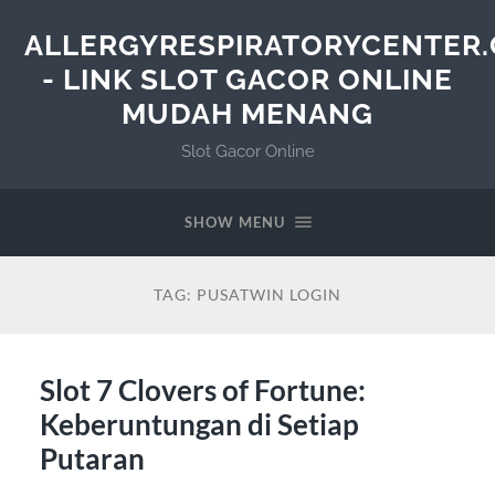
ALLERGYRESPIRATORYCENTER
- LINK SLOT GACOR ONLINE
MUDAH MENANG
Slot Gacor Online
SHOW MENU
TAG:
PUSATWIN LOGIN
Slot 7 Clovers of Fortune:
Keberuntungan di Setiap
Putaran