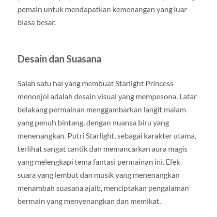
pemain untuk mendapatkan kemenangan yang luar
biasa besar.
Desain dan Suasana
Salah satu hal yang membuat Starlight Princess
menonjol adalah desain visual yang mempesona. Latar
belakang permainan menggambarkan langit malam
yang penuh bintang, dengan nuansa biru yang
menenangkan. Putri Starlight, sebagai karakter utama,
terlihat sangat cantik dan memancarkan aura magis
yang melengkapi tema fantasi permainan ini. Efek
suara yang lembut dan musik yang menenangkan
menambah suasana ajaib, menciptakan pengalaman
bermain yang menyenangkan dan memikat.