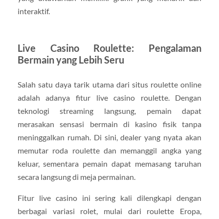
interaktif.
Live Casino Roulette: Pengalaman
Bermain yang Lebih Seru
Salah satu daya tarik utama dari situs roulette online
adalah adanya fitur live casino roulette. Dengan
teknologi streaming langsung, pemain dapat
merasakan sensasi bermain di kasino fisik tanpa
meninggalkan rumah. Di sini, dealer yang nyata akan
memutar roda roulette dan memanggil angka yang
keluar, sementara pemain dapat memasang taruhan
secara langsung di meja permainan.
Fitur live casino ini sering kali dilengkapi dengan
berbagai variasi rolet, mulai dari roulette Eropa,