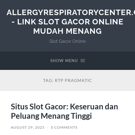
ALLERGYRESPIRATORYCENTER
- LINK SLOT GACOR ONLINE
MUDAH MENANG
Slot Gacor Online
SHOW MENU
TAG:
RTP PRAGMATIC
Situs Slot Gacor: Keseruan dan
Peluang Menang Tinggi
AUGUST 29, 2025
/
0 COMMENTS