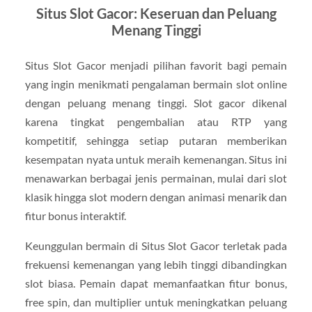
Situs Slot Gacor: Keseruan dan Peluang
Menang Tinggi
Situs Slot Gacor menjadi pilihan favorit bagi pemain
yang ingin menikmati pengalaman bermain slot online
dengan peluang menang tinggi. Slot gacor dikenal
karena tingkat pengembalian atau RTP yang
kompetitif, sehingga setiap putaran memberikan
kesempatan nyata untuk meraih kemenangan. Situs ini
menawarkan berbagai jenis permainan, mulai dari slot
klasik hingga slot modern dengan animasi menarik dan
fitur bonus interaktif.
Keunggulan bermain di Situs Slot Gacor terletak pada
frekuensi kemenangan yang lebih tinggi dibandingkan
slot biasa. Pemain dapat memanfaatkan fitur bonus,
free spin, dan multiplier untuk meningkatkan peluang