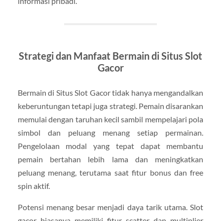
informasi pribadi.
Strategi dan Manfaat Bermain di Situs Slot
Gacor
Bermain di Situs Slot Gacor tidak hanya mengandalkan
keberuntungan tetapi juga strategi. Pemain disarankan
memulai dengan taruhan kecil sambil mempelajari pola
simbol dan peluang menang setiap permainan.
Pengelolaan modal yang tepat dapat membantu
pemain bertahan lebih lama dan meningkatkan
peluang menang, terutama saat fitur bonus dan free
spin aktif.
Potensi menang besar menjadi daya tarik utama. Slot
gacor biasanya memiliki fitur scatter dan multiplier