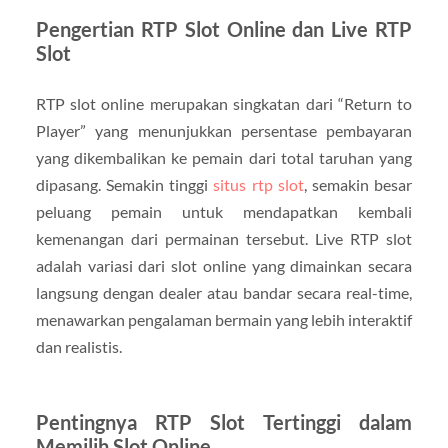
Pengertian RTP Slot Online dan Live RTP
Slot
RTP slot online merupakan singkatan dari “Return to
Player” yang menunjukkan persentase pembayaran
yang dikembalikan ke pemain dari total taruhan yang
dipasang. Semakin tinggi
situs rtp slot
, semakin besar
peluang pemain untuk mendapatkan kembali
kemenangan dari permainan tersebut. Live RTP slot
adalah variasi dari slot online yang dimainkan secara
langsung dengan dealer atau bandar secara real-time,
menawarkan pengalaman bermain yang lebih interaktif
dan realistis.
Pentingnya RTP Slot Tertinggi dalam
Memilih Slot Online