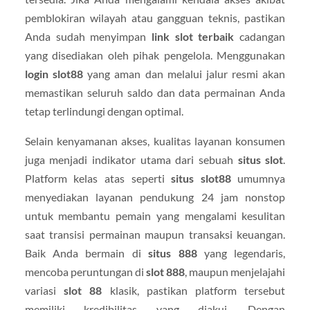
pemblokiran wilayah atau gangguan teknis, pastikan
Anda sudah menyimpan
link slot terbaik
cadangan
yang disediakan oleh pihak pengelola. Menggunakan
login slot88
yang aman dan melalui jalur resmi akan
memastikan seluruh saldo dan data permainan Anda
tetap terlindungi dengan optimal.
Selain kenyamanan akses, kualitas layanan konsumen
juga menjadi indikator utama dari sebuah
situs slot
.
Platform kelas atas seperti
situs slot88
umumnya
menyediakan layanan pendukung 24 jam nonstop
untuk membantu pemain yang mengalami kesulitan
saat transisi permainan maupun transaksi keuangan.
Baik Anda bermain di
situs 888
yang legendaris,
mencoba peruntungan di
slot 888
, maupun menjelajahi
variasi
slot 88
klasik, pastikan platform tersebut
memiliki kredibilitas yang diakui. Dengan