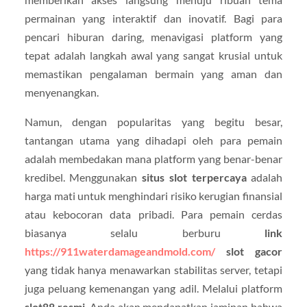
permainan yang interaktif dan inovatif. Bagi para
pencari hiburan daring, menavigasi platform yang
tepat adalah langkah awal yang sangat krusial untuk
memastikan pengalaman bermain yang aman dan
menyenangkan.
Namun, dengan popularitas yang begitu besar,
tantangan utama yang dihadapi oleh para pemain
adalah membedakan mana platform yang benar-benar
kredibel. Menggunakan
situs slot terpercaya
adalah
harga mati untuk menghindari risiko kerugian finansial
atau kebocoran data pribadi. Para pemain cerdas
biasanya selalu berburu
link
https://911waterdamageandmold.com/
slot gacor
yang tidak hanya menawarkan stabilitas server, tetapi
juga peluang kemenangan yang adil. Melalui platform
slot88 resmi
, Anda akan mendapatkan jaminan bahwa