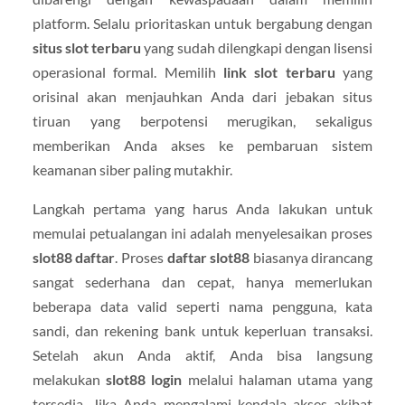
platform. Selalu prioritaskan untuk bergabung dengan
situs slot terbaru
yang sudah dilengkapi dengan lisensi
operasional formal. Memilih
link slot terbaru
yang
orisinal akan menjauhkan Anda dari jebakan situs
tiruan yang berpotensi merugikan, sekaligus
memberikan Anda akses ke pembaruan sistem
keamanan siber paling mutakhir.
Langkah pertama yang harus Anda lakukan untuk
memulai petualangan ini adalah menyelesaikan proses
slot88 daftar
. Proses
daftar slot88
biasanya dirancang
sangat sederhana dan cepat, hanya memerlukan
beberapa data valid seperti nama pengguna, kata
sandi, dan rekening bank untuk keperluan transaksi.
Setelah akun Anda aktif, Anda bisa langsung
melakukan
slot88 login
melalui halaman utama yang
tersedia. Jika Anda mengalami kendala akses akibat