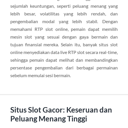
sejumlah keuntungan, seperti peluang menang yang
lebih besar, volatilitas yang lebih rendah, dan
pengembalian modal yang lebih stabil. Dengan
memahami RTP slot online, pemain dapat memilih
mesin slot yang sesuai dengan gaya bermain dan
tujuan finansial mereka. Selain itu, banyak situs slot
online menyediakan data live RTP slot secara real-time,
sehingga pemain dapat melihat dan membandingkan
persentase pengembalian dari berbagai permainan
sebelum memulai sesi bermain.
Situs Slot Gacor: Keseruan dan
Peluang Menang Tinggi