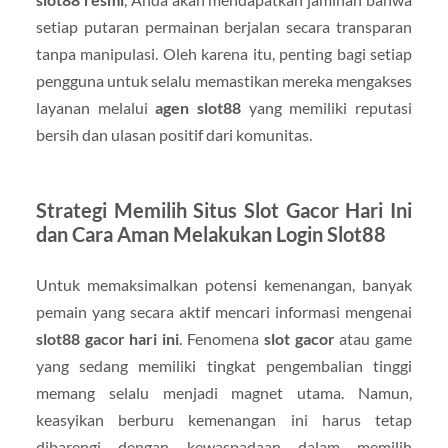
setiap putaran permainan berjalan secara transparan
tanpa manipulasi. Oleh karena itu, penting bagi setiap
pengguna untuk selalu memastikan mereka mengakses
layanan melalui
agen slot88
yang memiliki reputasi
bersih dan ulasan positif dari komunitas.
Strategi Memilih Situs Slot Gacor Hari Ini
dan Cara Aman Melakukan Login Slot88
Untuk memaksimalkan potensi kemenangan, banyak
pemain yang secara aktif mencari informasi mengenai
slot88 gacor hari ini
. Fenomena
slot gacor
atau game
yang sedang memiliki tingkat pengembalian tinggi
memang selalu menjadi magnet utama. Namun,
keasyikan berburu kemenangan ini harus tetap
dibarengi dengan kewaspadaan dalam memilih