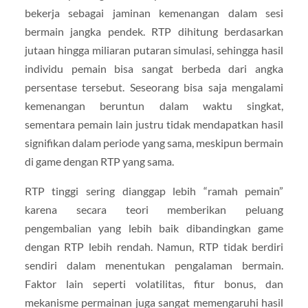
bekerja sebagai jaminan kemenangan dalam sesi
bermain jangka pendek. RTP dihitung berdasarkan
jutaan hingga miliaran putaran simulasi, sehingga hasil
individu pemain bisa sangat berbeda dari angka
persentase tersebut. Seseorang bisa saja mengalami
kemenangan beruntun dalam waktu singkat,
sementara pemain lain justru tidak mendapatkan hasil
signifikan dalam periode yang sama, meskipun bermain
di game dengan RTP yang sama.
RTP tinggi sering dianggap lebih “ramah pemain”
karena secara teori memberikan peluang
pengembalian yang lebih baik dibandingkan game
dengan RTP lebih rendah. Namun, RTP tidak berdiri
sendiri dalam menentukan pengalaman bermain.
Faktor lain seperti volatilitas, fitur bonus, dan
mekanisme permainan juga sangat memengaruhi hasil