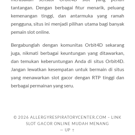
tantangan. Dengan berbagai fitur menarik, peluang
kemenangan tinggi, dan antarmuka yang ramah
pengguna, situs ini menjadi pilihan utama bagi banyak
pemain slot online.
Bergabunglah dengan komunitas Orbit4D sekarang
juga, nikmati berbagai keuntungan yang ditawarkan,
dan temukan keberuntungan Anda di situs Orbit4D.
Jangan lewatkan kesempatan untuk bermain di situs
yang menawarkan slot gacor dengan RTP tinggi dan
berbagai permainan yang seru.
© 2026
ALLERGYRESPIRATORYCENTER.COM – LINK
SLOT GACOR ONLINE MUDAH MENANG
—
UP ↑