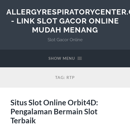
ALLERGYRESPIRATORYCENTER
- LINK SLOT GACOR ONLINE
MUDAH MENANG
Slot Gacor Online
SHOW MENU
TAG:
RTP
Situs Slot Online Orbit4D:
Pengalaman Bermain Slot
Terbaik