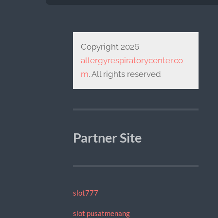
Copyright 2026
allergyrespiratorycenter.co
m
. All rights reserved
Partner Site
slot777
slot pusatmenang