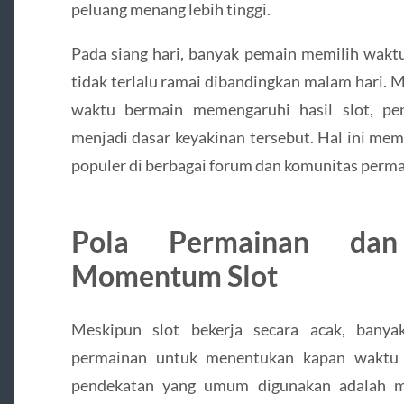
peluang menang lebih tinggi.
Pada siang hari, banyak pemain memilih waktu 
tidak terlalu ramai dibandingkan malam hari. 
waktu bermain memengaruhi hasil slot, pe
menjadi dasar keyakinan tersebut. Hal ini memb
populer di berbagai forum dan komunitas permai
Pola Permainan da
Momentum Slot
Meskipun slot bekerja secara acak, ban
permainan untuk menentukan kapan waktu t
pendekatan yang umum digunakan adalah m