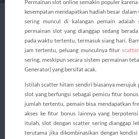
Permainan slot online semakin populer karena
kesempatan mendapatkan hadiah besar dalam wa
sering muncul di kalangan pemain adalah
permainan slot yang dianggap sedang berad
pada waktu tertentu, termasuk siang hari. Ba
jam tertentu, peluang munculnya fitur
scatte
sering, meskipun secara sistem permainan te
Generator) yang bersifat acak.
Istilah scatter hitam sendiri biasanya meruju
slot yang berfungsi sebagai pemicu fitur bonu
jumlah tertentu, pemain bisa mendapatkan fr
akses ke fitur bonus lainnya yang berpotens
itulah, slot dengan scatter sering dianggap l
terutama jika dikombinasikan dengan kondisi