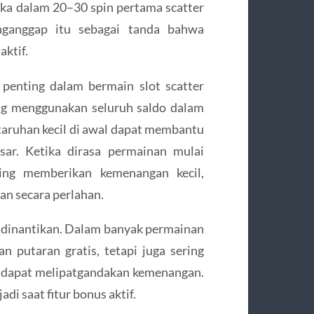
ika dalam 20–30 spin pertama scatter
nganggap itu sebagai tanda bahwa
aktif.
 penting dalam bermain slot scatter
ng menggunakan seluruh saldo dalam
 taruhan kecil di awal dapat membantu
sar. Ketika dirasa permainan mulai
ing memberikan kemenangan kecil,
n secara perlahan.
g dinantikan. Dalam banyak permainan
n putaran gratis, tetapi juga sering
g dapat melipatgandakan kemenangan.
di saat fitur bonus aktif.