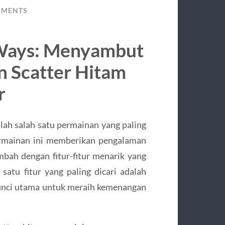
MMENTS
 Ways: Menyambut
 Scatter Hitam
r
lah salah satu permainan yang paling
ermainan ini memberikan pengalaman
bah dengan fitur-fitur menarik yang
atu fitur yang paling dicari adalah
 kunci utama untuk meraih kemenangan