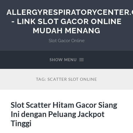
ALLERGYRESPIRATORYCENTER
- LINK SLOT GACOR ONLINE
MUDAH MENANG
Slot Gacor Online
SHOW MENU
TAG:
SCATTER SLOT ONLINE
Slot Scatter Hitam Gacor Siang
Ini dengan Peluang Jackpot
Tinggi