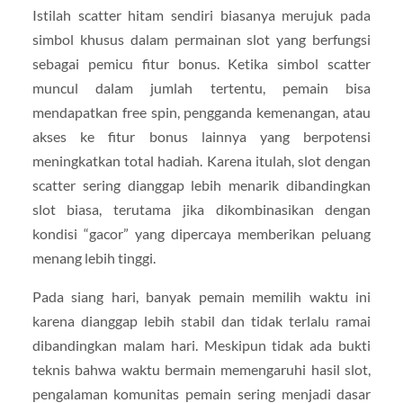
Istilah scatter hitam sendiri biasanya merujuk pada
simbol khusus dalam permainan slot yang berfungsi
sebagai pemicu fitur bonus. Ketika simbol scatter
muncul dalam jumlah tertentu, pemain bisa
mendapatkan free spin, pengganda kemenangan, atau
akses ke fitur bonus lainnya yang berpotensi
meningkatkan total hadiah. Karena itulah, slot dengan
scatter sering dianggap lebih menarik dibandingkan
slot biasa, terutama jika dikombinasikan dengan
kondisi “gacor” yang dipercaya memberikan peluang
menang lebih tinggi.
Pada siang hari, banyak pemain memilih waktu ini
karena dianggap lebih stabil dan tidak terlalu ramai
dibandingkan malam hari. Meskipun tidak ada bukti
teknis bahwa waktu bermain memengaruhi hasil slot,
pengalaman komunitas pemain sering menjadi dasar