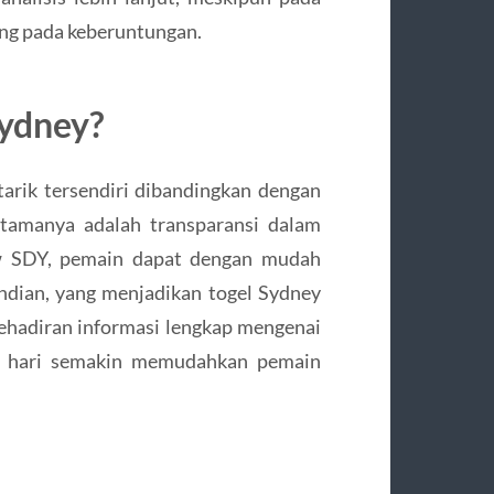
ung pada keberuntungan.
ydney?
tarik tersendiri dibandingkan dengan
utamanya adalah transparansi dalam
aw SDY, pemain dapat dengan mudah
dian, yang menjadikan togel Sydney
 kehadiran informasi lengkap mengenai
ap hari semakin memudahkan pemain