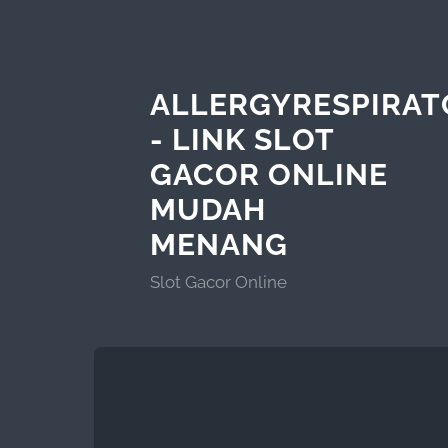
ALLERGYRESPIRA
- LINK SLOT
GACOR ONLINE
MUDAH
MENANG
Slot Gacor Online