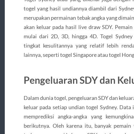
togel yang hasil undiannya diambil dari Sydne
merupakan permainan tebak angka yang dimain
akan keluar pada hasil live draw SDY. Pemain 
mulai dari 2D, 3D, hingga 4D. Togel Sydne
tingkat kesulitannya yang relatif lebih ren
lainnya, seperti togel Singapore atau togel Hon
Pengeluaran SDY dan Kel
Dalam dunia togel, pengeluaran SDY dan keluar
keluar pada setiap undian togel Sydney. Data 
memprediksi angka-angka yang kemungkina
berikutnya. Oleh karena itu, banyak pemain 