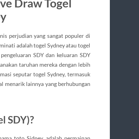
ive Draw Togel
ey
nis perjudian yang sangat populer di
iminati adalah togel Sydney atau togel
i pengeluaran SDY dan keluaran SDY
canakan taruhan mereka dengan lebih
rmasi seputar togel Sydney, termasuk
hal menarik lainnya yang berhubungan
el SDY)?
nama toto Sidney, adalah permainan