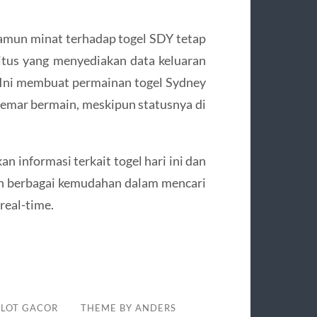
 namun minat terhadap togel SDY tetap
itus yang menyediakan data keluaran
. Ini membuat permainan togel Sydney
emar bermain, meskipun statusnya di
 informasi terkait togel hari ini dan
an berbagai kemudahan dalam mencari
real-time.
SLOT GACOR
THEME BY
ANDERS