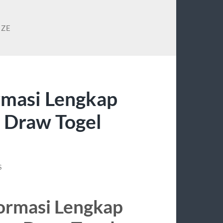
IZE
ormasi Lengkap
e Draw Togel
S
formasi Lengkap