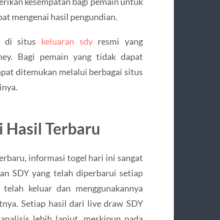
erikan kesempatan bagi pemain untuk
pat mengenai hasil pengundian.
n di situs
keluaran sdy
resmi yang
ney. Bagi pemain yang tidak dapat
pat ditemukan melalui berbagai situs
inya.
i Hasil Terbaru
rbaru, informasi togel hari ini sangat
an SDY yang telah diperbarui setiap
g telah keluar dan menggunakannya
utnya. Setiap hasil dari live draw SDY
nalisis lebih lanjut, meskipun pada