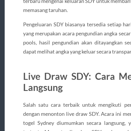
terbaru mengenai keluaran SDY untuk memba
memasang taruhan.
Pengeluaran SDY biasanya tersedia setiap har
yang merupakan acara pengundian angka secara
pools, hasil pengundian akan ditayangkan se
dapat melihat angka yang keluar secara transpa
Live Draw SDY: Cara M
Langsung
Salah satu cara terbaik untuk mengikuti p
dengan menonton live draw SDY. Acara ini me
togel Sydney diumumkan secara langsung, y