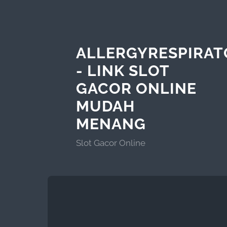
ALLERGYRESPIRA
- LINK SLOT
GACOR ONLINE
MUDAH
MENANG
Slot Gacor Online