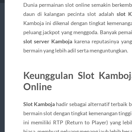
Dunia permainan slot online semakin berkemba
daun di kalangan pecinta slot adalah
slot K
Kamboja ini dikenal dengan tingkat kemenanga
peluang jackpot yang menggoda. Banyak pemain 
slot server Kamboja
karena reputasinya yan
bermain yang lebih adil serta menguntungkan.
Keunggulan Slot Kamboj
Online
Slot Kamboja
hadir sebagai alternatif terbaik
bermain slot dengan tingkat kemenangan tingg
ini memiliki RTP (Return to Player) yang leb
biasa, membuat peluang menang jauh lebih besa