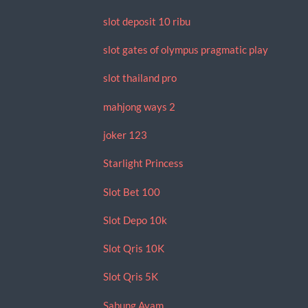
slot deposit 10 ribu
slot gates of olympus pragmatic play
slot thailand pro
mahjong ways 2
joker 123
Starlight Princess
Slot Bet 100
Slot Depo 10k
Slot Qris 10K
Slot Qris 5K
Sabung Ayam