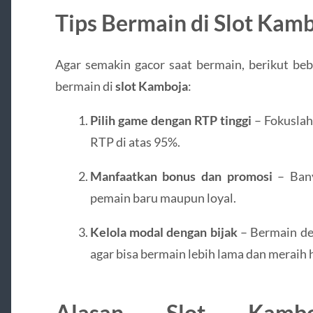
Tips Bermain di Slot Kam
Agar semakin gacor saat bermain, berikut beb
bermain di
slot Kamboja
:
Pilih game dengan RTP tinggi
– Fokuslah
RTP di atas 95%.
Manfaatkan bonus dan promosi
– Bany
pemain baru maupun loyal.
Kelola modal dengan bijak
– Bermain de
agar bisa bermain lebih lama dan meraih 
Alasan Slot Kamb