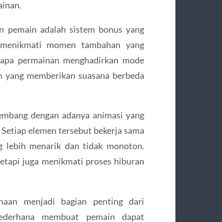
ainan.
ian pemain adalah sistem bonus yang
at menikmati momen tambahan yang
rapa permainan menghadirkan mode
an yang memberikan suasana berbeda
kembang dengan adanya animasi yang
 Setiap elemen tersebut bekerja sama
 lebih menarik dan tidak monoton.
tetapi juga menikmati proses hiburan
naan menjadi bagian penting dari
sederhana membuat pemain dapat