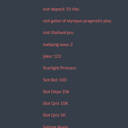
slot deposit 10 ribu
slot gates of olympus pragmatic play
slot thailand pro
mahjong ways 2
joker 123
Starlight Princess
Slot Bet 100
Slot Depo 10k
Slot Qris 10K
Slot Qris 5K
Sabung Ayam