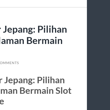
 Jepang: Pilihan
alaman Bermain
COMMENTS
 Jepang: Pilihan
aman Bermain Slot
e