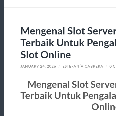
Mengenal Slot Server
Terbaik Untuk Peng
Slot Online
JANUARY 24, 2026
/
ESTEFANÍA CABRERA
/
0 
Mengenal Slot Server
Terbaik Untuk Pengal
Onlin