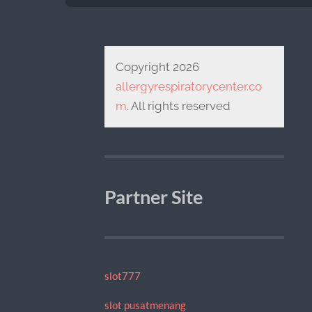
Copyright 2026
allergyrespiratorycenter.co
m
. All rights reserved
Partner Site
slot777
slot pusatmenang