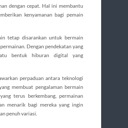
nan dengan cepat. Hal ini membantu
memberikan kenyamanan bagi pemain
in tetap disarankan untuk bermain
s permainan. Dengan pendekatan yang
atu bentuk hiburan digital yang
awarkan perpaduan antara teknologi
if yang membuat pengalaman bermain
 yang terus berkembang, permainan
han menarik bagi mereka yang ingin
an penuh variasi.