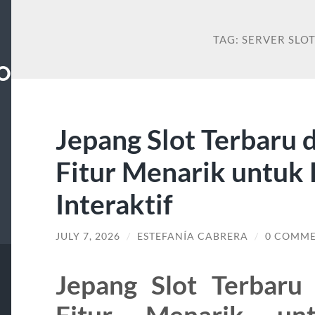
TAG:
SERVER SLO
TORYCENTER.COM
Jepang Slot Terbaru 
Fitur Menarik untuk
Interaktif
JULY 7, 2026
/
ESTEFANÍA CABRERA
/
0 COMM
Jepang Slot Terbaru
Fitur Menarik un