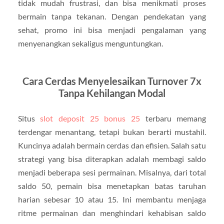
tidak mudah frustrasi, dan bisa menikmati proses
bermain tanpa tekanan. Dengan pendekatan yang
sehat, promo ini bisa menjadi pengalaman yang
menyenangkan sekaligus menguntungkan.
Cara Cerdas Menyelesaikan Turnover 7x
Tanpa Kehilangan Modal
Situs
slot deposit 25 bonus 25
terbaru memang
terdengar menantang, tetapi bukan berarti mustahil.
Kuncinya adalah bermain cerdas dan efisien. Salah satu
strategi yang bisa diterapkan adalah membagi saldo
menjadi beberapa sesi permainan. Misalnya, dari total
saldo 50, pemain bisa menetapkan batas taruhan
harian sebesar 10 atau 15. Ini membantu menjaga
ritme permainan dan menghindari kehabisan saldo