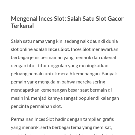
Mengenal Inces Slot: Salah Satu Slot Gacor
Terkenal
Salah satu nama yang kini sedang naik daun di dunia
slot online adalah
Inces Slot
. Inces Slot menawarkan
berbagai jenis permainan yang menarik dan dikenal
dengan fitur-fitur unggulan yang meningkatkan
peluang pemain untuk meraih kemenangan. Banyak
pemain yang mengklaim bahwa mereka sering
mendapatkan kemenangan besar saat bermain di
mesin ini, menjadikannya sangat populer di kalangan
pencinta permainan slot.
Permainan Inces Slot hadir dengan tampilan grafis
yang menarik, serta berbagai tema yang memikat,