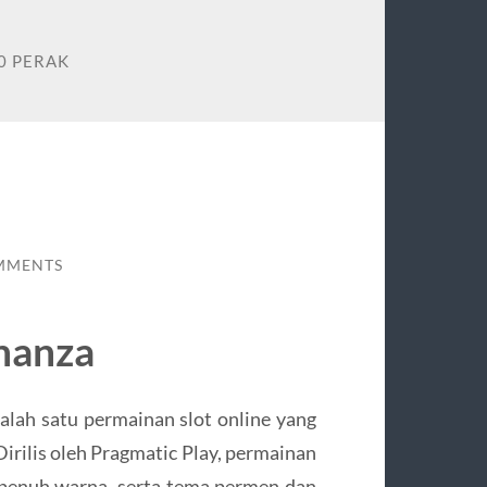
0 PERAK
MMENTS
nanza
ah satu permainan slot online yang
 Dirilis oleh Pragmatic Play, permainan
, penuh warna, serta tema permen dan