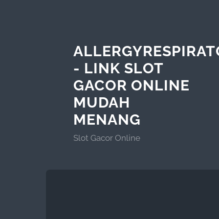
ALLERGYRESPIRA
- LINK SLOT
GACOR ONLINE
MUDAH
MENANG
Slot Gacor Online