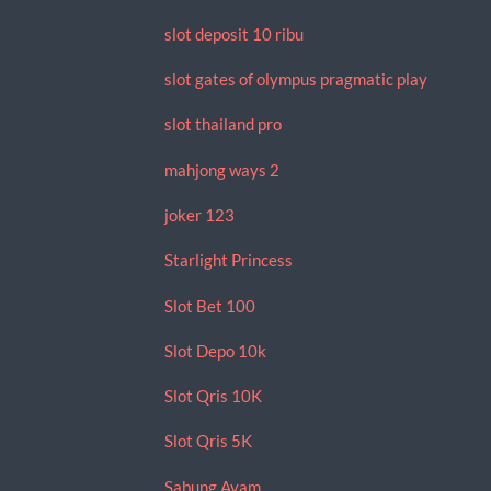
slot deposit 10 ribu
slot gates of olympus pragmatic play
slot thailand pro
mahjong ways 2
joker 123
Starlight Princess
Slot Bet 100
Slot Depo 10k
Slot Qris 10K
Slot Qris 5K
Sabung Ayam