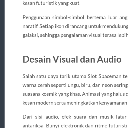
kesan futuristik yang kuat.
Penggunaan simbol-simbol bertema luar ang
naratif. Setiap ikon dirancang untuk mendukung
galaksi, sehingga pengalaman visual terasa lebi
Desain Visual dan Audio
Salah satu daya tarik utama Slot Spaceman te
warna cerah seperti ungu, biru, dan neon seri
suasana kosmik yang khas. Animasi yang halus 
kesan modern serta meningkatkan kenyamanan v
Dari sisi audio, efek suara dan musik lata
antariksa. Bunyi elektronik dan ritme futuris