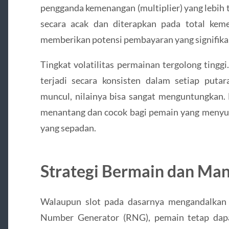
pengganda kemenangan (multiplier) yang lebih 
secara acak dan diterapkan pada total kem
memberikan potensi pembayaran yang signifika
Tingkat volatilitas permainan tergolong tingg
terjadi secara konsisten dalam setiap putar
muncul, nilainya bisa sangat menguntungkan.
menantang dan cocok bagi pemain yang menyuka
yang sepadan.
Strategi Bermain dan Ma
Walaupun slot pada dasarnya mengandalkan
Number Generator (RNG), pemain tetap dapa