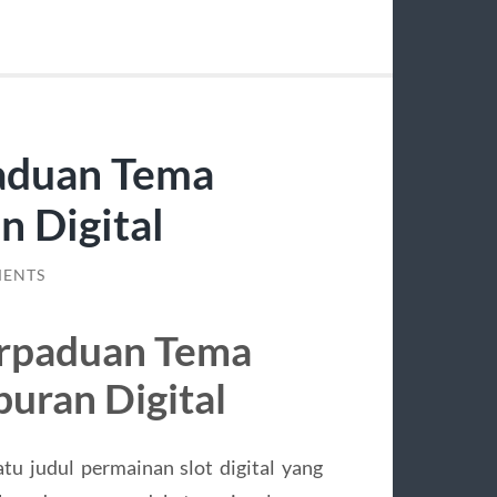
aduan Tema
n Digital
MENTS
erpaduan Tema
buran Digital
u judul permainan slot digital yang