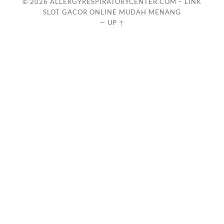
© 2026
ALLERGYRESPIRATORYCENTER.COM – LINK
SLOT GACOR ONLINE MUDAH MENANG
—
UP ↑