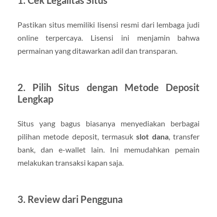
Pastikan situs memiliki lisensi resmi dari lembaga judi
online terpercaya. Lisensi ini menjamin bahwa
permainan yang ditawarkan adil dan transparan.
2. Pilih Situs dengan Metode Deposit
Lengkap
Situs yang bagus biasanya menyediakan berbagai
pilihan metode deposit, termasuk
slot dana
, transfer
bank, dan e-wallet lain. Ini memudahkan pemain
melakukan transaksi kapan saja.
3. Review dari Pengguna