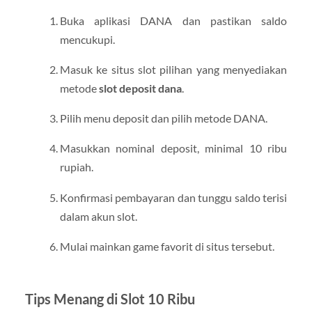
Buka aplikasi DANA dan pastikan saldo
mencukupi.
Masuk ke situs slot pilihan yang menyediakan
metode
slot deposit dana
.
Pilih menu deposit dan pilih metode DANA.
Masukkan nominal deposit, minimal 10 ribu
rupiah.
Konfirmasi pembayaran dan tunggu saldo terisi
dalam akun slot.
Mulai mainkan game favorit di situs tersebut.
Tips Menang di Slot 10 Ribu