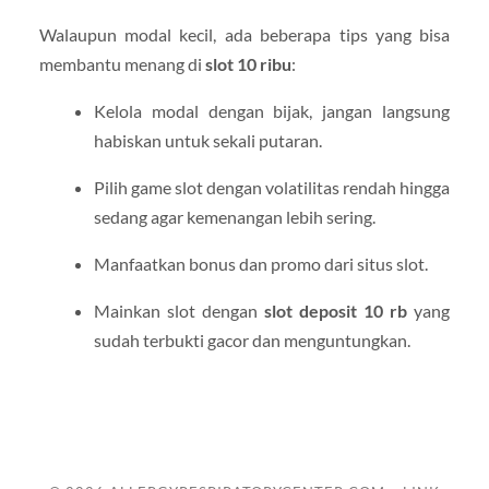
Walaupun modal kecil, ada beberapa tips yang bisa
membantu menang di
slot 10 ribu
:
Kelola modal dengan bijak, jangan langsung
habiskan untuk sekali putaran.
Pilih game slot dengan volatilitas rendah hingga
sedang agar kemenangan lebih sering.
Manfaatkan bonus dan promo dari situs slot.
Mainkan slot dengan
slot deposit 10 rb
yang
sudah terbukti gacor dan menguntungkan.