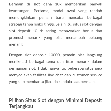
Bermain di slot dana 10k memberikan banyak
keuntungan. Pertama, modal awal yang rendah
memungkinkan pemain baru mencoba berbagai
strategi tanpa risiko tinggi. Selain itu, situs slot dengan
slot deposit 10 rb sering menawarkan bonus dan
promosi menarik yang bisa menambah peluang
menang.
Dengan slot deposit 10000, pemain bisa langsung
menikmati berbagai tema dan fitur menarik dalam
permainan slot. Tidak hanya itu, beberapa situs juga
menyediakan fasilitas live chat dan customer service
yang siap membantu jika ada kendala saat bermain.
Pilihan Situs Slot dengan Minimal Deposit
Terjangkau