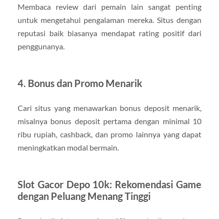
Membaca review dari pemain lain sangat penting
untuk mengetahui pengalaman mereka. Situs dengan
reputasi baik biasanya mendapat rating positif dari
penggunanya.
4. Bonus dan Promo Menarik
Cari situs yang menawarkan bonus deposit menarik,
misalnya bonus deposit pertama dengan minimal 10
ribu rupiah, cashback, dan promo lainnya yang dapat
meningkatkan modal bermain.
Slot Gacor Depo 10k: Rekomendasi Game
dengan Peluang Menang Tinggi