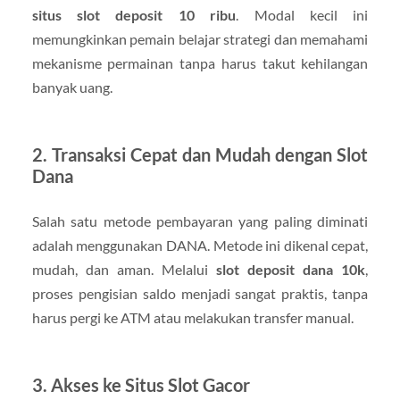
situs slot deposit 10 ribu
. Modal kecil ini
memungkinkan pemain belajar strategi dan memahami
mekanisme permainan tanpa harus takut kehilangan
banyak uang.
2. Transaksi Cepat dan Mudah dengan Slot
Dana
Salah satu metode pembayaran yang paling diminati
adalah menggunakan DANA. Metode ini dikenal cepat,
mudah, dan aman. Melalui
slot deposit dana 10k
,
proses pengisian saldo menjadi sangat praktis, tanpa
harus pergi ke ATM atau melakukan transfer manual.
3. Akses ke Situs Slot Gacor