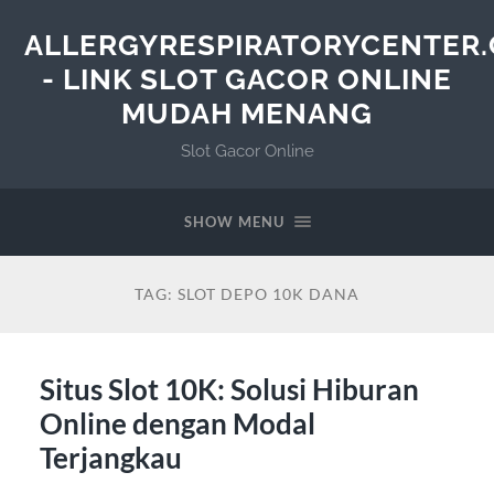
ALLERGYRESPIRATORYCENTER
- LINK SLOT GACOR ONLINE
MUDAH MENANG
Slot Gacor Online
SHOW MENU
TAG:
SLOT DEPO 10K DANA
Situs Slot 10K: Solusi Hiburan
Online dengan Modal
Terjangkau