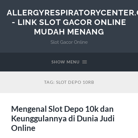
ALLERGYRESPIRATORYCENTER
- LINK SLOT GACOR ONLINE
MUDAH MENANG
Slot Gacor Online
SHOW MENU
TAG:
SLOT DEPO 10RB
Mengenal Slot Depo 10k dan
Keunggulannya di Dunia Judi
Online