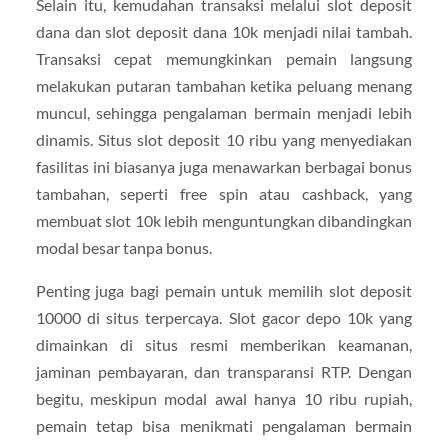
Selain itu, kemudahan transaksi melalui slot deposit
dana dan slot deposit dana 10k menjadi nilai tambah.
Transaksi cepat memungkinkan pemain langsung
melakukan putaran tambahan ketika peluang menang
muncul, sehingga pengalaman bermain menjadi lebih
dinamis. Situs slot deposit 10 ribu yang menyediakan
fasilitas ini biasanya juga menawarkan berbagai bonus
tambahan, seperti free spin atau cashback, yang
membuat slot 10k lebih menguntungkan dibandingkan
modal besar tanpa bonus.
Penting juga bagi pemain untuk memilih slot deposit
10000 di situs terpercaya. Slot gacor depo 10k yang
dimainkan di situs resmi memberikan keamanan,
jaminan pembayaran, dan transparansi RTP. Dengan
begitu, meskipun modal awal hanya 10 ribu rupiah,
pemain tetap bisa menikmati pengalaman bermain