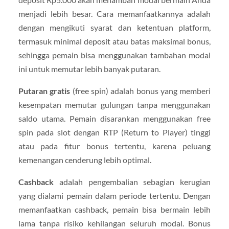
menjadi lebih besar. Cara memanfaatkannya adalah
dengan mengikuti syarat dan ketentuan platform,
termasuk minimal deposit atau batas maksimal bonus,
sehingga pemain bisa menggunakan tambahan modal
ini untuk memutar lebih banyak putaran.
Putaran gratis
(free spin) adalah bonus yang memberi
kesempatan memutar gulungan tanpa menggunakan
saldo utama. Pemain disarankan menggunakan free
spin pada slot dengan RTP (Return to Player) tinggi
atau pada fitur bonus tertentu, karena peluang
kemenangan cenderung lebih optimal.
Cashback
adalah pengembalian sebagian kerugian
yang dialami pemain dalam periode tertentu. Dengan
memanfaatkan cashback, pemain bisa bermain lebih
lama tanpa risiko kehilangan seluruh modal. Bonus