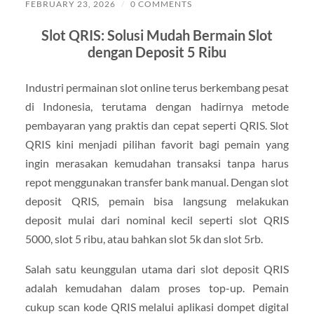
FEBRUARY 23, 2026
/
0 COMMENTS
Slot QRIS: Solusi Mudah Bermain Slot
dengan Deposit 5 Ribu
Industri permainan slot online terus berkembang pesat
di Indonesia, terutama dengan hadirnya metode
pembayaran yang praktis dan cepat seperti QRIS. Slot
QRIS kini menjadi pilihan favorit bagi pemain yang
ingin merasakan kemudahan transaksi tanpa harus
repot menggunakan transfer bank manual. Dengan slot
deposit QRIS, pemain bisa langsung melakukan
deposit mulai dari nominal kecil seperti slot QRIS
5000, slot 5 ribu, atau bahkan slot 5k dan slot 5rb.
Salah satu keunggulan utama dari slot deposit QRIS
adalah kemudahan dalam proses top-up. Pemain
cukup scan kode QRIS melalui aplikasi dompet digital