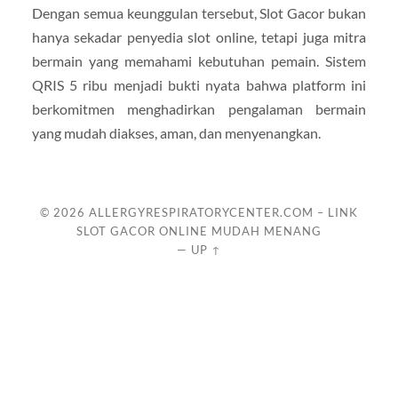
Dengan semua keunggulan tersebut, Slot Gacor bukan
hanya sekadar penyedia slot online, tetapi juga mitra
bermain yang memahami kebutuhan pemain. Sistem
QRIS 5 ribu menjadi bukti nyata bahwa platform ini
berkomitmen menghadirkan pengalaman bermain
yang mudah diakses, aman, dan menyenangkan.
© 2026
ALLERGYRESPIRATORYCENTER.COM – LINK
SLOT GACOR ONLINE MUDAH MENANG
—
UP ↑