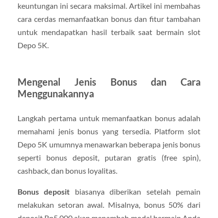
keuntungan ini secara maksimal. Artikel ini membahas
cara cerdas memanfaatkan bonus dan fitur tambahan
untuk mendapatkan hasil terbaik saat bermain slot
Depo 5K.
Mengenal Jenis Bonus dan Cara
Menggunakannya
Langkah pertama untuk memanfaatkan bonus adalah
memahami jenis bonus yang tersedia. Platform slot
Depo 5K umumnya menawarkan beberapa jenis bonus
seperti bonus deposit, putaran gratis (free spin),
cashback, dan bonus loyalitas.
Bonus deposit
biasanya diberikan setelah pemain
melakukan setoran awal. Misalnya, bonus 50% dari
deposit Rp5.000 akan menambah modal bermain Anda