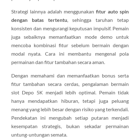
Strategi lainnya adalah menggunakan
fitur auto spin
dengan batas tertentu
, sehingga taruhan tetap
konsisten dan mengurangi keputusan impulsif. Pemain
juga sebaiknya memanfaatkan mode demo untuk
mencoba kombinasi fitur sebelum bermain dengan
modal nyata. Cara ini membantu mengenal pola
permainan dan fitur tambahan secara aman.
Dengan memahami dan memanfaatkan bonus serta
fitur tambahan secara cerdas, pengalaman bermain
slot Depo 5K menjadi lebih optimal. Pemain tidak
hanya mendapatkan hiburan, tetapi juga peluang
menang yang lebih besar dengan risiko yang terkendali.
Pendekatan ini mengubah setiap putaran menjadi
kesempatan strategis, bukan sekadar permainan
untung-untungan semata.