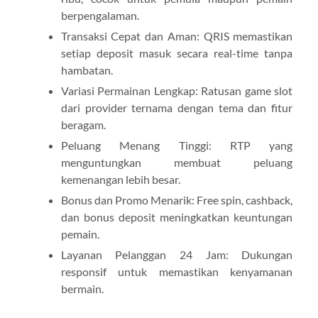
berpengalaman.
Transaksi Cepat dan Aman: QRIS memastikan
setiap deposit masuk secara real-time tanpa
hambatan.
Variasi Permainan Lengkap: Ratusan game slot
dari provider ternama dengan tema dan fitur
beragam.
Peluang Menang Tinggi: RTP yang
menguntungkan membuat peluang
kemenangan lebih besar.
Bonus dan Promo Menarik: Free spin, cashback,
dan bonus deposit meningkatkan keuntungan
pemain.
Layanan Pelanggan 24 Jam: Dukungan
responsif untuk memastikan kenyamanan
bermain.