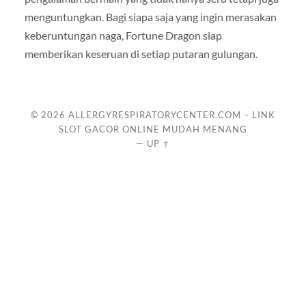
menguntungkan. Bagi siapa saja yang ingin merasakan
keberuntungan naga, Fortune Dragon siap
memberikan keseruan di setiap putaran gulungan.
© 2026
ALLERGYRESPIRATORYCENTER.COM – LINK
SLOT GACOR ONLINE MUDAH MENANG
—
UP ↑