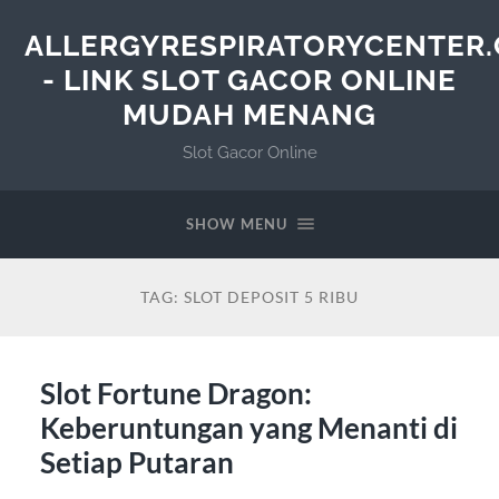
ALLERGYRESPIRATORYCENTER
- LINK SLOT GACOR ONLINE
MUDAH MENANG
Slot Gacor Online
SHOW MENU
TAG:
SLOT DEPOSIT 5 RIBU
Slot Fortune Dragon:
Keberuntungan yang Menanti di
Setiap Putaran