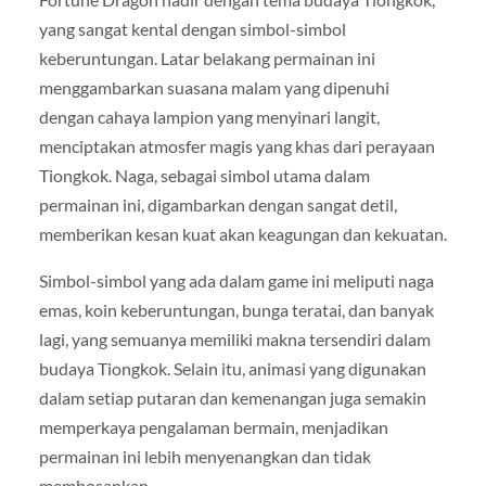
yang sangat kental dengan simbol-simbol
keberuntungan. Latar belakang permainan ini
menggambarkan suasana malam yang dipenuhi
dengan cahaya lampion yang menyinari langit,
menciptakan atmosfer magis yang khas dari perayaan
Tiongkok. Naga, sebagai simbol utama dalam
permainan ini, digambarkan dengan sangat detil,
memberikan kesan kuat akan keagungan dan kekuatan.
Simbol-simbol yang ada dalam game ini meliputi naga
emas, koin keberuntungan, bunga teratai, dan banyak
lagi, yang semuanya memiliki makna tersendiri dalam
budaya Tiongkok. Selain itu, animasi yang digunakan
dalam setiap putaran dan kemenangan juga semakin
memperkaya pengalaman bermain, menjadikan
permainan ini lebih menyenangkan dan tidak
membosankan.