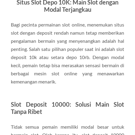
Situs Slot Depo 10K: Main Slot dengan
Modal Terjangkau
Bagi pecinta permainan slot online, menemukan situs
slot dengan deposit rendah namun tetap memberikan
pengalaman bermain yang menyenangkan adalah hal
penting. Salah satu pilihan populer saat ini adalah slot
deposit 10k atau setara depo 10rb. Dengan modal
kecil, pemain tetap bisa merasakan sensasi bermain di
berbagai mesin slot online yang menawarkan
kemenangan menarik.
Slot Deposit 10000: Solusi Main Slot
Tanpa Ribet
Tidak semua pemain memiliki modal besar untuk
bermain slot. Oleh karena itu, slot deposit 10000