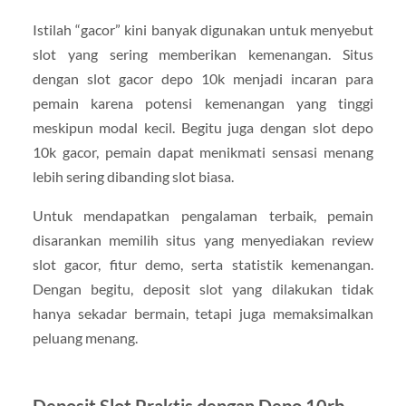
Istilah “gacor” kini banyak digunakan untuk menyebut
slot yang sering memberikan kemenangan. Situs
dengan slot gacor depo 10k menjadi incaran para
pemain karena potensi kemenangan yang tinggi
meskipun modal kecil. Begitu juga dengan slot depo
10k gacor, pemain dapat menikmati sensasi menang
lebih sering dibanding slot biasa.
Untuk mendapatkan pengalaman terbaik, pemain
disarankan memilih situs yang menyediakan review
slot gacor, fitur demo, serta statistik kemenangan.
Dengan begitu, deposit slot yang dilakukan tidak
hanya sekadar bermain, tetapi juga memaksimalkan
peluang menang.