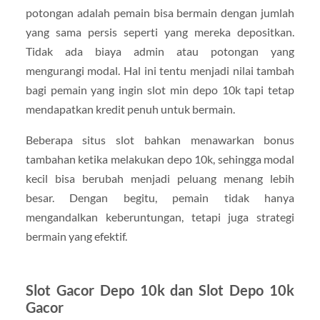
potongan adalah pemain bisa bermain dengan jumlah
yang sama persis seperti yang mereka depositkan.
Tidak ada biaya admin atau potongan yang
mengurangi modal. Hal ini tentu menjadi nilai tambah
bagi pemain yang ingin slot min depo 10k tapi tetap
mendapatkan kredit penuh untuk bermain.
Beberapa situs slot bahkan menawarkan bonus
tambahan ketika melakukan depo 10k, sehingga modal
kecil bisa berubah menjadi peluang menang lebih
besar. Dengan begitu, pemain tidak hanya
mengandalkan keberuntungan, tetapi juga strategi
bermain yang efektif.
Slot Gacor Depo 10k dan Slot Depo 10k
Gacor