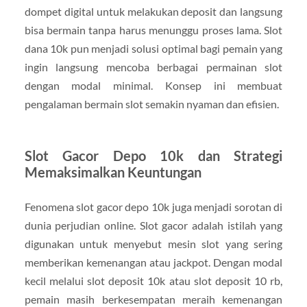
dompet digital untuk melakukan deposit dan langsung
bisa bermain tanpa harus menunggu proses lama. Slot
dana 10k pun menjadi solusi optimal bagi pemain yang
ingin langsung mencoba berbagai permainan slot
dengan modal minimal. Konsep ini membuat
pengalaman bermain slot semakin nyaman dan efisien.
Slot Gacor Depo 10k dan Strategi
Memaksimalkan Keuntungan
Fenomena slot gacor depo 10k juga menjadi sorotan di
dunia perjudian online. Slot gacor adalah istilah yang
digunakan untuk menyebut mesin slot yang sering
memberikan kemenangan atau jackpot. Dengan modal
kecil melalui slot deposit 10k atau slot deposit 10 rb,
pemain masih berkesempatan meraih kemenangan