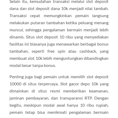
Selain itu, kemudahan transaksi melalui slot deposit
dana dan slot deposit dana 10k menjadi nilai tambah.
Transaksi cepat memungkinkan pemain langsung
melakukan putaran tambahan ketika peluang menang
muncul, sehingga pengalaman bermain menjadi lebih
dinamis. Situs slot deposit 10 ribu yang menyediakan
fasilitas ini biasanya juga menawarkan berbagai bonus
tambahan, seperti free spin atau cashback, yang
membuat slot 10k lebih menguntungkan dibandingkan
modal besar tanpa bonus.
Penting juga bagi pemain untuk memilih slot deposit
10000 di situs terpercaya. Slot gacor depo 10k yang
dimainkan di situs resmi memberikan keamanan,
jaminan pembayaran, dan transparansi RTP. Dengan
begitu, meskipun modal awal hanya 10 ribu rupiah,
pemain tetap bisa menikmati pengalaman bermain