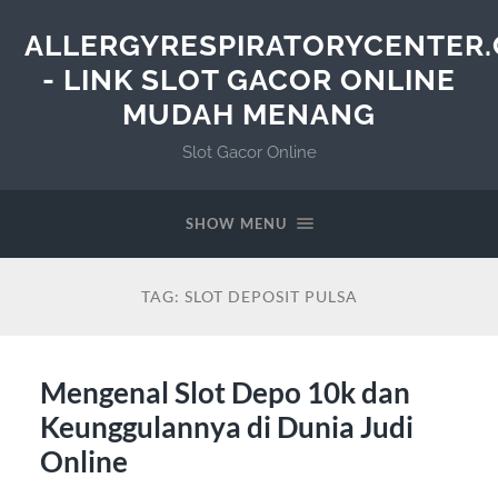
ALLERGYRESPIRATORYCENTER
- LINK SLOT GACOR ONLINE
MUDAH MENANG
Slot Gacor Online
SHOW MENU
TAG:
SLOT DEPOSIT PULSA
Mengenal Slot Depo 10k dan
Keunggulannya di Dunia Judi
Online