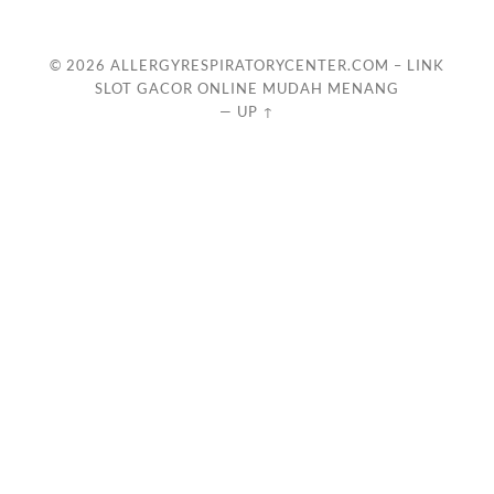
© 2026
ALLERGYRESPIRATORYCENTER.COM – LINK
SLOT GACOR ONLINE MUDAH MENANG
—
UP ↑