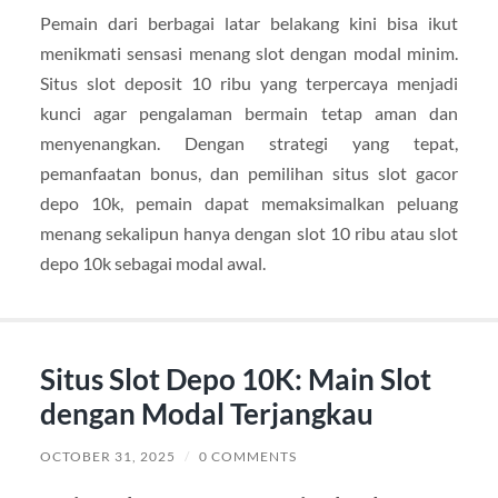
Pemain dari berbagai latar belakang kini bisa ikut
menikmati sensasi menang slot dengan modal minim.
Situs slot deposit 10 ribu yang terpercaya menjadi
kunci agar pengalaman bermain tetap aman dan
menyenangkan. Dengan strategi yang tepat,
pemanfaatan bonus, dan pemilihan situs slot gacor
depo 10k, pemain dapat memaksimalkan peluang
menang sekalipun hanya dengan slot 10 ribu atau slot
depo 10k sebagai modal awal.
Situs Slot Depo 10K: Main Slot
dengan Modal Terjangkau
OCTOBER 31, 2025
/
0 COMMENTS