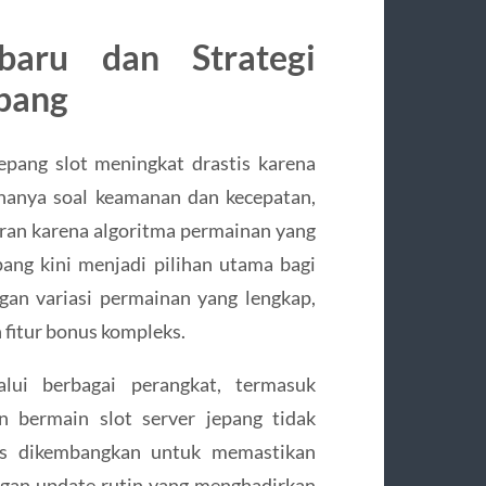
baru dan Strategi
epang
epang slot meningkat drastis karena
hanya soal keamanan dan kecepatan,
ran karena algoritma permainan yang
pang kini menjadi pilihan utama bagi
gan variasi permainan yang lengkap,
n fitur bonus kompleks.
lui berbagai perangkat, termasuk
n bermain slot server jepang tidak
erus dikembangkan untuk memastikan
gan update rutin yang menghadirkan