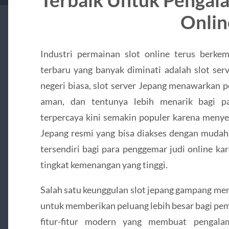
Onlin
Industri permainan slot online terus berkem
terbaru yang banyak diminati adalah slot ser
negeri biasa, slot server Jepang menawarkan p
aman, dan tentunya lebih menarik bagi p
terpercaya kini semakin populer karena menye
Jepang resmi yang bisa diakses dengan mudah.
tersendiri bagi para penggemar judi online ka
tingkat kemenangan yang tinggi.
Salah satu keunggulan slot jepang gampang me
untuk memberikan peluang lebih besar bagi pem
fitur-fitur modern yang membuat pengala