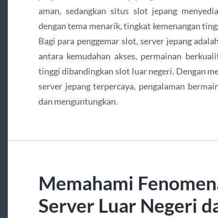
aman, sedangkan situs slot jepang menyediak
dengan tema menarik, tingkat kemenangan ting
Bagi para penggemar slot, server jepang adala
antara kemudahan akses, permainan berkuali
tinggi dibandingkan slot luar negeri. Dengan m
server jepang terpercaya, pengalaman bermai
dan menguntungkan.
Memahami Fenomena 
Server Luar Negeri d