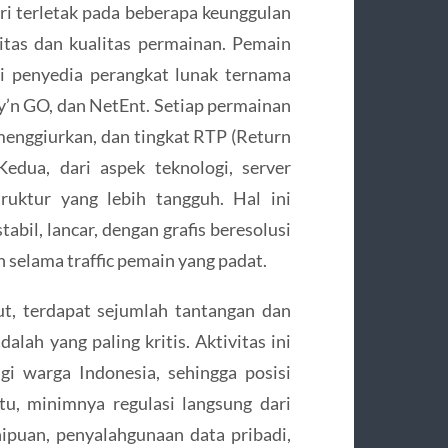
geri terletak pada beberapa keunggulan
itas dan kualitas permainan. Pemain
ri penyedia perangkat lunak ternama
ay’n GO, dan NetEnt. Setiap permainan
menggiurkan, dan tingkat RTP (Return
 Kedua, dari aspek teknologi, server
truktur yang lebih tangguh. Hal ini
bil, lancar, dengan grafis beresolusi
 selama traffic pemain yang padat.
t, terdapat sejumlah tantangan dan
alah yang paling kritis. Aktivitas ini
i warga Indonesia, sehingga posisi
tu, minimnya regulasi langsung dari
nipuan, penyalahgunaan data pribadi,