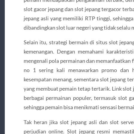
slot gacor jepang dan slot jepang tergacor te
jepang asli yang memiliki RTP tinggi, sehing
dibandingkan slot luar negeri yang tidak selalu 
Selain itu, strategi bermain di situs slot je
kemenangan. Dengan memahami karakteristik
mengenali pola permainan dan memanfaatkan fit
no 1 sering kali menawarkan promo dan h
kesempatan menang, sementara slot jepang te
yang membuat pemain tetap tertarik. Link slot
berbagai permainan populer, termasuk slot ga
sehingga pemain bisa menikmati sensasi berma
Tak heran jika slot jepang asli dan slot ser
perjudian online. Slot jepang resmi memasti