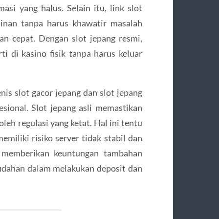
si yang halus. Selain itu, link slot
inan tanpa harus khawatir masalah
dan cepat. Dengan slot jepang resmi,
i di kasino fisik tanpa harus keluar
nis slot gacor jepang dan slot jepang
esional. Slot jepang asli memastikan
leh regulasi yang ketat. Hal ini tentu
miliki risiko server tidak stabil dan
ng memberikan keuntungan tambahan
mudahan dalam melakukan deposit dan