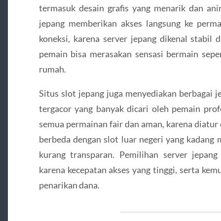
termasuk desain grafis yang menarik dan anima
jepang memberikan akses langsung ke perma
koneksi, karena server jepang dikenal stabil 
pemain bisa merasakan sensasi bermain sepert
rumah.
Situs slot jepang juga menyediakan berbagai je
tergacor yang banyak dicari oleh pemain prof
semua permainan fair dan aman, karena diatur o
berbeda dengan slot luar negeri yang kadang me
kurang transparan. Pemilihan server jepa
karena kecepatan akses yang tinggi, serta ke
penarikan dana.