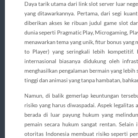
Daya tarik utama dari link slot server luar ne
yang ditawarkannya. Pertama, dari segi kuant
diberikan akses ke ribuan judul game slot da
dunia seperti Pragmatic Play, Microgaming, Pl
menawarkan tema yang unik, fitur bonus yang 
to Player) yang seringkali lebih kompetitif.
internasional biasanya didukung oleh infras
menghasilkan pengalaman bermain yang lebih sta
tinggi dan animasi yang tanpa hambatan, bahkan
Namun, di balik gemerlap keuntungan tersebu
risiko yang harus diwaspadai. Aspek legalitas ad
berada di luar payung hukum yang melindung
pemain secara hukum sangat rentan. Selain i
otoritas Indonesia membuat risiko seperti pe