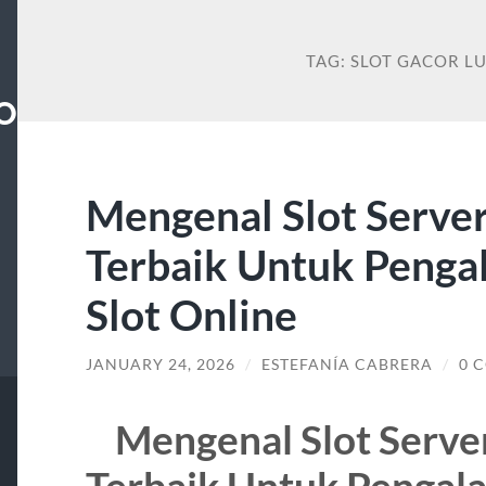
TAG:
SLOT GACOR L
TORYCENTER.COM
Mengenal Slot Server
Terbaik Untuk Peng
Slot Online
JANUARY 24, 2026
/
ESTEFANÍA CABRERA
/
0 
Mengenal Slot Server
Terbaik Untuk Pengal