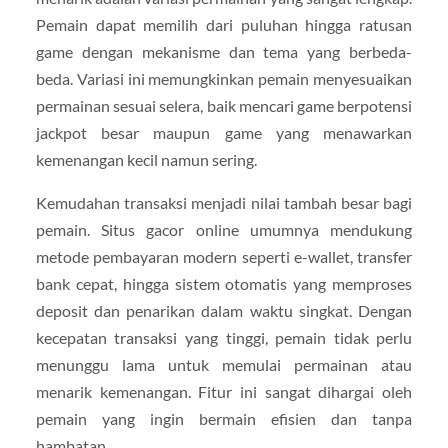
Pemain dapat memilih dari puluhan hingga ratusan
game dengan mekanisme dan tema yang berbeda-
beda. Variasi ini memungkinkan pemain menyesuaikan
permainan sesuai selera, baik mencari game berpotensi
jackpot besar maupun game yang menawarkan
kemenangan kecil namun sering.
Kemudahan transaksi menjadi nilai tambah besar bagi
pemain. Situs gacor online umumnya mendukung
metode pembayaran modern seperti e-wallet, transfer
bank cepat, hingga sistem otomatis yang memproses
deposit dan penarikan dalam waktu singkat. Dengan
kecepatan transaksi yang tinggi, pemain tidak perlu
menunggu lama untuk memulai permainan atau
menarik kemenangan. Fitur ini sangat dihargai oleh
pemain yang ingin bermain efisien dan tanpa
hambatan.