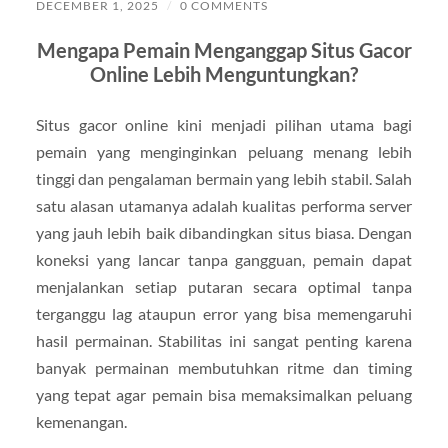
DECEMBER 1, 2025
/
0 COMMENTS
Mengapa Pemain Menganggap Situs Gacor
Online Lebih Menguntungkan?
Situs gacor online kini menjadi pilihan utama bagi
pemain yang menginginkan peluang menang lebih
tinggi dan pengalaman bermain yang lebih stabil. Salah
satu alasan utamanya adalah kualitas performa server
yang jauh lebih baik dibandingkan situs biasa. Dengan
koneksi yang lancar tanpa gangguan, pemain dapat
menjalankan setiap putaran secara optimal tanpa
terganggu lag ataupun error yang bisa memengaruhi
hasil permainan. Stabilitas ini sangat penting karena
banyak permainan membutuhkan ritme dan timing
yang tepat agar pemain bisa memaksimalkan peluang
kemenangan.