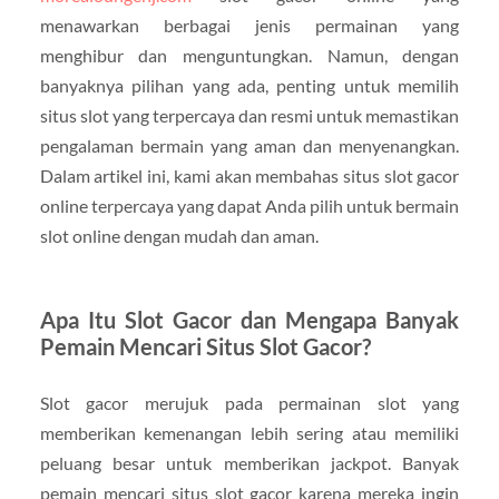
menawarkan berbagai jenis permainan yang
menghibur dan menguntungkan. Namun, dengan
banyaknya pilihan yang ada, penting untuk memilih
situs slot yang terpercaya dan resmi untuk memastikan
pengalaman bermain yang aman dan menyenangkan.
Dalam artikel ini, kami akan membahas situs slot gacor
online terpercaya yang dapat Anda pilih untuk bermain
slot online dengan mudah dan aman.
Apa Itu Slot Gacor dan Mengapa Banyak
Pemain Mencari Situs Slot Gacor?
Slot gacor merujuk pada permainan slot yang
memberikan kemenangan lebih sering atau memiliki
peluang besar untuk memberikan jackpot. Banyak
pemain mencari situs slot gacor karena mereka ingin