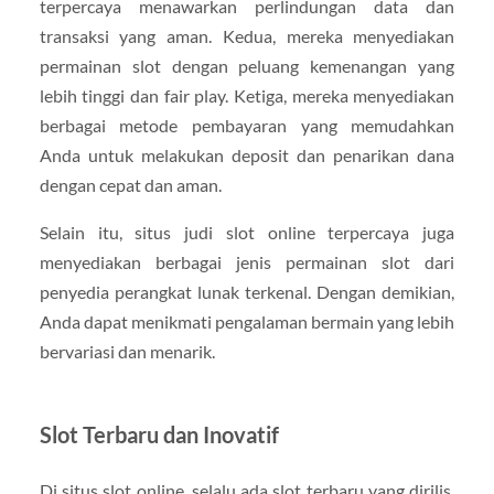
terpercaya menawarkan perlindungan data dan
transaksi yang aman. Kedua, mereka menyediakan
permainan slot dengan peluang kemenangan yang
lebih tinggi dan fair play. Ketiga, mereka menyediakan
berbagai metode pembayaran yang memudahkan
Anda untuk melakukan deposit dan penarikan dana
dengan cepat dan aman.
Selain itu, situs judi slot online terpercaya juga
menyediakan berbagai jenis permainan slot dari
penyedia perangkat lunak terkenal. Dengan demikian,
Anda dapat menikmati pengalaman bermain yang lebih
bervariasi dan menarik.
Slot Terbaru dan Inovatif
Di situs slot online, selalu ada slot terbaru yang dirilis.