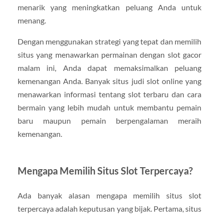
menarik yang meningkatkan peluang Anda untuk
menang.
Dengan menggunakan strategi yang tepat dan memilih
situs yang menawarkan permainan dengan slot gacor
malam ini, Anda dapat memaksimalkan peluang
kemenangan Anda. Banyak situs judi slot online yang
menawarkan informasi tentang slot terbaru dan cara
bermain yang lebih mudah untuk membantu pemain
baru maupun pemain berpengalaman meraih
kemenangan.
Mengapa Memilih Situs Slot Terpercaya?
Ada banyak alasan mengapa memilih situs slot
terpercaya adalah keputusan yang bijak. Pertama, situs