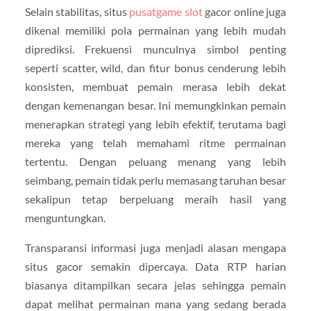
Selain stabilitas, situs
pusatgame slot
gacor online juga
dikenal memiliki pola permainan yang lebih mudah
diprediksi. Frekuensi munculnya simbol penting
seperti scatter, wild, dan fitur bonus cenderung lebih
konsisten, membuat pemain merasa lebih dekat
dengan kemenangan besar. Ini memungkinkan pemain
menerapkan strategi yang lebih efektif, terutama bagi
mereka yang telah memahami ritme permainan
tertentu. Dengan peluang menang yang lebih
seimbang, pemain tidak perlu memasang taruhan besar
sekalipun tetap berpeluang meraih hasil yang
menguntungkan.
Transparansi informasi juga menjadi alasan mengapa
situs gacor semakin dipercaya. Data RTP harian
biasanya ditampilkan secara jelas sehingga pemain
dapat melihat permainan mana yang sedang berada