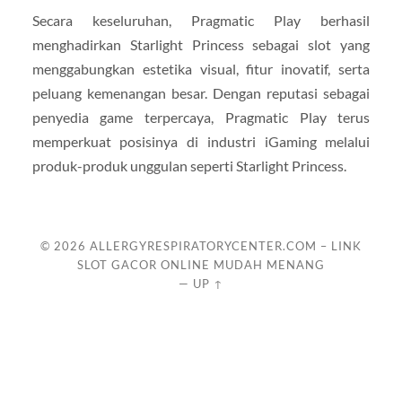
Secara keseluruhan, Pragmatic Play berhasil
menghadirkan Starlight Princess sebagai slot yang
menggabungkan estetika visual, fitur inovatif, serta
peluang kemenangan besar. Dengan reputasi sebagai
penyedia game terpercaya, Pragmatic Play terus
memperkuat posisinya di industri iGaming melalui
produk-produk unggulan seperti Starlight Princess.
© 2026
ALLERGYRESPIRATORYCENTER.COM – LINK
SLOT GACOR ONLINE MUDAH MENANG
—
UP ↑