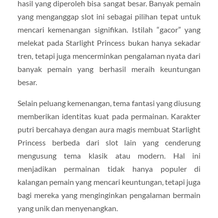
hasil yang diperoleh bisa sangat besar. Banyak pemain
yang menganggap slot ini sebagai pilihan tepat untuk
mencari kemenangan signifikan. Istilah “gacor” yang
melekat pada Starlight Princess bukan hanya sekadar
tren, tetapi juga mencerminkan pengalaman nyata dari
banyak pemain yang berhasil meraih keuntungan
besar.
Selain peluang kemenangan, tema fantasi yang diusung
memberikan identitas kuat pada permainan. Karakter
putri bercahaya dengan aura magis membuat Starlight
Princess berbeda dari slot lain yang cenderung
mengusung tema klasik atau modern. Hal ini
menjadikan permainan tidak hanya populer di
kalangan pemain yang mencari keuntungan, tetapi juga
bagi mereka yang menginginkan pengalaman bermain
yang unik dan menyenangkan.