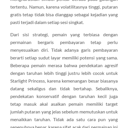
tertentu. Namun, karena volatilitasnya tinggi, putaran
gratis tetap tidak bisa dianggap sebagai kejadian yang
pasti terjadi dalam setiap sesi singkat.
Dari sisi strategi, pemain yang terbiasa dengan
permainan bergaris pembayaran tetap perlu
menyesuaikan diri. Tidak adanya garis pembayaran
berarti setiap sudut layar memiliki potensi yang sama.
Beberapa pemain merasa bahwa pendekatan agresif
dengan taruhan lebih tinggi justru lebih cocok untuk
Starlight Princess, karena kemenangan besar biasanya
datang sekaligus dan tidak bertahap. Sebaliknya,
pendekatan konservatif dengan taruhan kecil juga
tetap masuk akal asalkan pemain memiliki target
jumlah putaran yang jelas sebelum memutuskan untuk
menaikkan taruhan. Tidak ada satu cara pun yang
sepenuhnya benar, karena sifat acak dari permainan ini