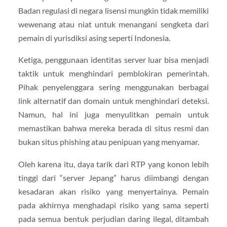
Badan regulasi di negara lisensi mungkin tidak memiliki
wewenang atau niat untuk menangani sengketa dari
pemain di yurisdiksi asing seperti Indonesia.
Ketiga, penggunaan identitas server luar bisa menjadi
taktik untuk menghindari pemblokiran pemerintah.
Pihak penyelenggara sering menggunakan berbagai
link alternatif dan domain untuk menghindari deteksi.
Namun, hal ini juga menyulitkan pemain untuk
memastikan bahwa mereka berada di situs resmi dan
bukan situs phishing atau penipuan yang menyamar.
Oleh karena itu, daya tarik dari RTP yang konon lebih
tinggi dari “server Jepang” harus diimbangi dengan
kesadaran akan risiko yang menyertainya. Pemain
pada akhirnya menghadapi risiko yang sama seperti
pada semua bentuk perjudian daring ilegal, ditambah