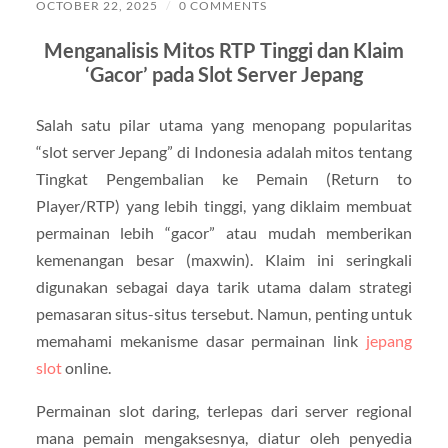
OCTOBER 22, 2025
/
0 COMMENTS
Menganalisis Mitos RTP Tinggi dan Klaim
‘Gacor’ pada Slot Server Jepang
Salah satu pilar utama yang menopang popularitas
“slot server Jepang” di Indonesia adalah mitos tentang
Tingkat Pengembalian ke Pemain (Return to
Player/RTP) yang lebih tinggi, yang diklaim membuat
permainan lebih “gacor” atau mudah memberikan
kemenangan besar (maxwin). Klaim ini seringkali
digunakan sebagai daya tarik utama dalam strategi
pemasaran situs-situs tersebut. Namun, penting untuk
memahami mekanisme dasar permainan link
jepang
slot
online.
Permainan slot daring, terlepas dari server regional
mana pemain mengaksesnya, diatur oleh penyedia