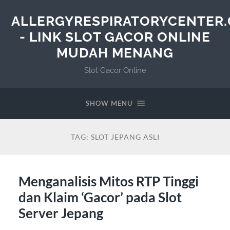
ALLERGYRESPIRATORYCENTER
- LINK SLOT GACOR ONLINE
MUDAH MENANG
Slot Gacor Online
SHOW MENU
TAG:
SLOT JEPANG ASLI
Menganalisis Mitos RTP Tinggi
dan Klaim ‘Gacor’ pada Slot
Server Jepang