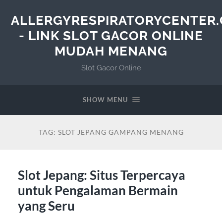
ALLERGYRESPIRATORYCENTER
- LINK SLOT GACOR ONLINE
MUDAH MENANG
Slot Gacor Online
SHOW MENU
TAG:
SLOT JEPANG GAMPANG MENANG
Slot Jepang: Situs Terpercaya
untuk Pengalaman Bermain
yang Seru