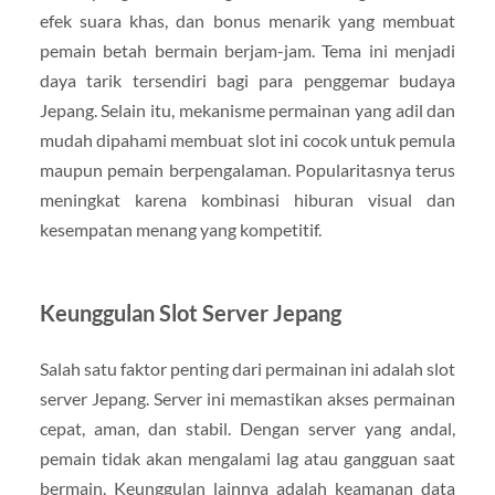
efek suara khas, dan bonus menarik yang membuat
pemain betah bermain berjam-jam. Tema ini menjadi
daya tarik tersendiri bagi para penggemar budaya
Jepang. Selain itu, mekanisme permainan yang adil dan
mudah dipahami membuat slot ini cocok untuk pemula
maupun pemain berpengalaman. Popularitasnya terus
meningkat karena kombinasi hiburan visual dan
kesempatan menang yang kompetitif.
Keunggulan Slot Server Jepang
Salah satu faktor penting dari permainan ini adalah slot
server Jepang. Server ini memastikan akses permainan
cepat, aman, dan stabil. Dengan server yang andal,
pemain tidak akan mengalami lag atau gangguan saat
bermain. Keunggulan lainnya adalah keamanan data