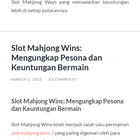
Slot Mahjong Ways yang menawarkan keuntungan
lebih di setiap putarannya.
Slot Mahjong Wins:
Mengungkap Pesona dan
Keuntungan Bermain
MARCH 2, 2025
/
0 COMMENTS
Slot Mahjong Wins: Mengungkap Pesona
dan Keuntungan Bermain
Slot Mahjong Wins telah menjadi salah satu permainan
slot mahjong wins 3
yang paling digemari oleh para