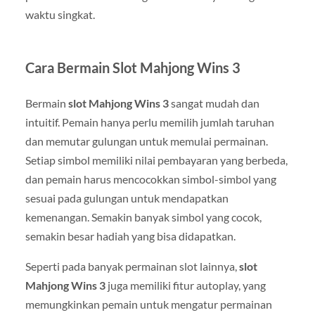
waktu singkat.
Cara Bermain Slot Mahjong Wins 3
Bermain
slot Mahjong Wins 3
sangat mudah dan
intuitif. Pemain hanya perlu memilih jumlah taruhan
dan memutar gulungan untuk memulai permainan.
Setiap simbol memiliki nilai pembayaran yang berbeda,
dan pemain harus mencocokkan simbol-simbol yang
sesuai pada gulungan untuk mendapatkan
kemenangan. Semakin banyak simbol yang cocok,
semakin besar hadiah yang bisa didapatkan.
Seperti pada banyak permainan slot lainnya,
slot
Mahjong Wins 3
juga memiliki fitur autoplay, yang
memungkinkan pemain untuk mengatur permainan