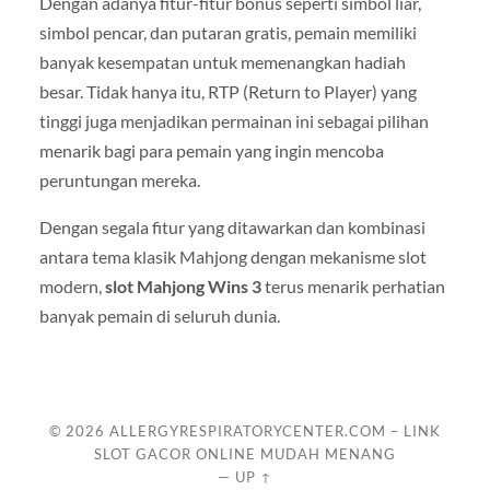
Dengan adanya fitur-fitur bonus seperti simbol liar,
simbol pencar, dan putaran gratis, pemain memiliki
banyak kesempatan untuk memenangkan hadiah
besar. Tidak hanya itu, RTP (Return to Player) yang
tinggi juga menjadikan permainan ini sebagai pilihan
menarik bagi para pemain yang ingin mencoba
peruntungan mereka.
Dengan segala fitur yang ditawarkan dan kombinasi
antara tema klasik Mahjong dengan mekanisme slot
modern,
slot Mahjong Wins 3
terus menarik perhatian
banyak pemain di seluruh dunia.
© 2026
ALLERGYRESPIRATORYCENTER.COM – LINK
SLOT GACOR ONLINE MUDAH MENANG
—
UP ↑