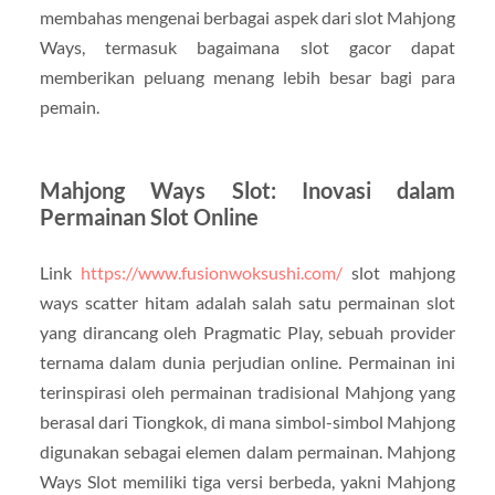
membahas mengenai berbagai aspek dari slot Mahjong
Ways, termasuk bagaimana slot gacor dapat
memberikan peluang menang lebih besar bagi para
pemain.
Mahjong Ways Slot: Inovasi dalam
Permainan Slot Online
Link
https://www.fusionwoksushi.com/
slot mahjong
ways scatter hitam
adalah salah satu permainan slot
yang dirancang oleh Pragmatic Play, sebuah provider
ternama dalam dunia perjudian online. Permainan ini
terinspirasi oleh permainan tradisional Mahjong yang
berasal dari Tiongkok, di mana simbol-simbol Mahjong
digunakan sebagai elemen dalam permainan. Mahjong
Ways Slot memiliki tiga versi berbeda, yakni Mahjong