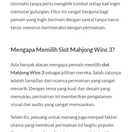
otomatis tanpa perlu mengklik tombol setiap kali ingin
memutar gulungan. Fitur ini sangat berguna bagi
pemain yang ingin bermain dengan santai tanpa harus
terus-menerus berinteraksi dengan permainan.
Mengapa Memilih Slot Mahjong Wins 3?
Ada banyak alasan mengapa pemain memilih
slot
Mahjong Wins 3
sebagai pilihan mereka. Salah satunya
adalah tampilan dan nuansa permainan yang sangat
menarik. Dengan tema yang kuat dan desain yang
memukau, permainan ini memberikan pengalaman
visual dan audio yang sangat memuaskan.
Selain itu, peluang untuk menang juga menjadi faktor
utama yang membuat permainan ini begitu populer.