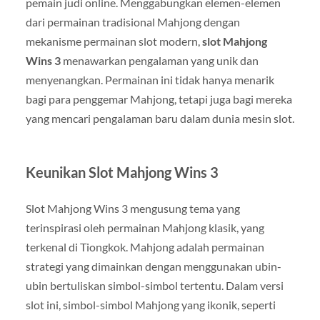
pemain judi online. Menggabungkan elemen-elemen
dari permainan tradisional Mahjong dengan
mekanisme permainan slot modern,
slot Mahjong
Wins 3
menawarkan pengalaman yang unik dan
menyenangkan. Permainan ini tidak hanya menarik
bagi para penggemar Mahjong, tetapi juga bagi mereka
yang mencari pengalaman baru dalam dunia mesin slot.
Keunikan Slot Mahjong Wins 3
Slot Mahjong Wins 3 mengusung tema yang
terinspirasi oleh permainan Mahjong klasik, yang
terkenal di Tiongkok. Mahjong adalah permainan
strategi yang dimainkan dengan menggunakan ubin-
ubin bertuliskan simbol-simbol tertentu. Dalam versi
slot ini, simbol-simbol Mahjong yang ikonik, seperti