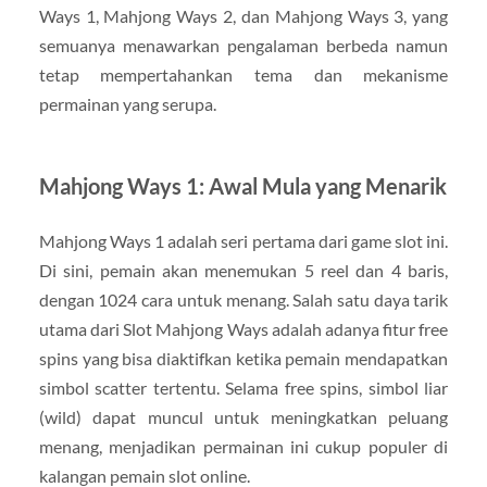
Ways 1, Mahjong Ways 2, dan Mahjong Ways 3, yang
semuanya menawarkan pengalaman berbeda namun
tetap mempertahankan tema dan mekanisme
permainan yang serupa.
Mahjong Ways 1: Awal Mula yang Menarik
Mahjong Ways 1 adalah seri pertama dari game slot ini.
Di sini, pemain akan menemukan 5 reel dan 4 baris,
dengan 1024 cara untuk menang. Salah satu daya tarik
utama dari Slot Mahjong Ways adalah adanya fitur free
spins yang bisa diaktifkan ketika pemain mendapatkan
simbol scatter tertentu. Selama free spins, simbol liar
(wild) dapat muncul untuk meningkatkan peluang
menang, menjadikan permainan ini cukup populer di
kalangan pemain slot online.