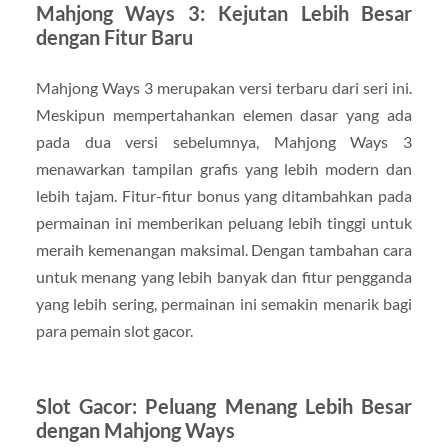
Mahjong Ways 3: Kejutan Lebih Besar
dengan Fitur Baru
Mahjong Ways 3 merupakan versi terbaru dari seri ini.
Meskipun mempertahankan elemen dasar yang ada
pada dua versi sebelumnya, Mahjong Ways 3
menawarkan tampilan grafis yang lebih modern dan
lebih tajam. Fitur-fitur bonus yang ditambahkan pada
permainan ini memberikan peluang lebih tinggi untuk
meraih kemenangan maksimal. Dengan tambahan cara
untuk menang yang lebih banyak dan fitur pengganda
yang lebih sering, permainan ini semakin menarik bagi
para pemain slot gacor.
Slot Gacor: Peluang Menang Lebih Besar
dengan Mahjong Ways