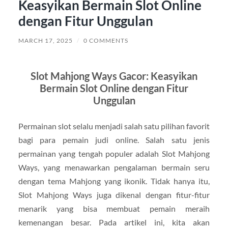
Keasyikan Bermain Slot Online
dengan Fitur Unggulan
MARCH 17, 2025
/
0 COMMENTS
Slot Mahjong Ways Gacor: Keasyikan
Bermain Slot Online dengan Fitur
Unggulan
Permainan slot selalu menjadi salah satu pilihan favorit
bagi para pemain judi online. Salah satu jenis
permainan yang tengah populer adalah Slot Mahjong
Ways, yang menawarkan pengalaman bermain seru
dengan tema Mahjong yang ikonik. Tidak hanya itu,
Slot Mahjong Ways juga dikenal dengan fitur-fitur
menarik yang bisa membuat pemain meraih
kemenangan besar. Pada artikel ini, kita akan