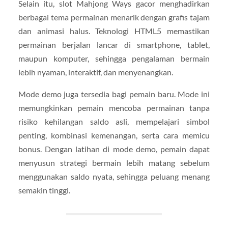
Selain itu, slot Mahjong Ways gacor menghadirkan
berbagai tema permainan menarik dengan grafis tajam
dan animasi halus. Teknologi HTML5 memastikan
permainan berjalan lancar di smartphone, tablet,
maupun komputer, sehingga pengalaman bermain
lebih nyaman, interaktif, dan menyenangkan.
Mode demo juga tersedia bagi pemain baru. Mode ini
memungkinkan pemain mencoba permainan tanpa
risiko kehilangan saldo asli, mempelajari simbol
penting, kombinasi kemenangan, serta cara memicu
bonus. Dengan latihan di mode demo, pemain dapat
menyusun strategi bermain lebih matang sebelum
menggunakan saldo nyata, sehingga peluang menang
semakin tinggi.