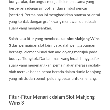
bunga, ular, dan angsa, menjadi elemen utama yang
berperan sebagai simbol liar dan simbol pencar
(scatter). Permainan ini menghadirkan nuansa oriental
yang kental, dengan grafik yang menawan dan desain
suara yang mengesankan.
Salah satu fitur yang membedakan
slot Mahjong Wins
3
dari permainan slot lainnya adalah penggabungan
berbagai elemen visual dan audio yang merujuk pada
budaya Tiongkok. Dari animasi yang indah hingga efek
suara yang menenangkan, pemain akan merasa seolah-
olah mereka benar-benar berada dalam dunia Mahjong
yang mistis dan penuh peluang besar untuk menang.
Fitur-Fitur Menarik dalam Slot Mahjong
Wins 3