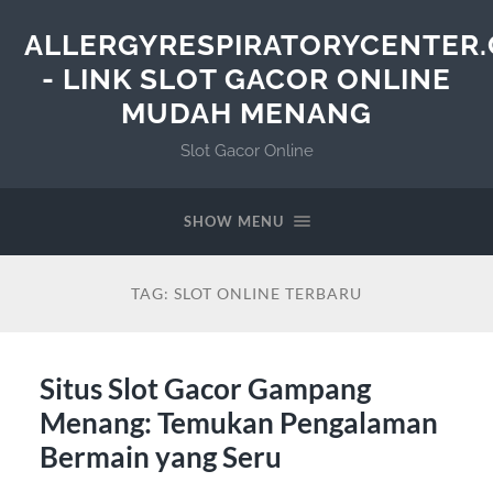
ALLERGYRESPIRATORYCENTER
- LINK SLOT GACOR ONLINE
MUDAH MENANG
Slot Gacor Online
SHOW MENU
TAG:
SLOT ONLINE TERBARU
Situs Slot Gacor Gampang
Menang: Temukan Pengalaman
Bermain yang Seru