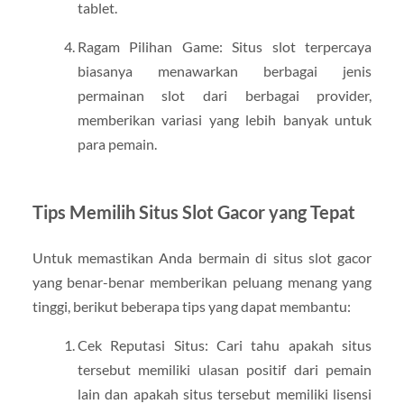
tablet.
Ragam Pilihan Game: Situs slot terpercaya
biasanya menawarkan berbagai jenis
permainan slot dari berbagai provider,
memberikan variasi yang lebih banyak untuk
para pemain.
Tips Memilih Situs Slot Gacor yang Tepat
Untuk memastikan Anda bermain di situs slot gacor
yang benar-benar memberikan peluang menang yang
tinggi, berikut beberapa tips yang dapat membantu:
Cek Reputasi Situs: Cari tahu apakah situs
tersebut memiliki ulasan positif dari pemain
lain dan apakah situs tersebut memiliki lisensi