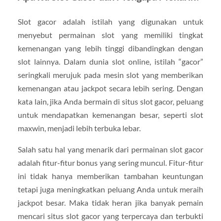
Slot gacor adalah istilah yang digunakan untuk
menyebut permainan slot yang memiliki tingkat
kemenangan yang lebih tinggi dibandingkan dengan
slot lainnya. Dalam dunia slot online, istilah “gacor”
seringkali merujuk pada mesin slot yang memberikan
kemenangan atau jackpot secara lebih sering. Dengan
kata lain, jika Anda bermain di situs slot gacor, peluang
untuk mendapatkan kemenangan besar, seperti slot
maxwin, menjadi lebih terbuka lebar.
Salah satu hal yang menarik dari permainan slot gacor
adalah fitur-fitur bonus yang sering muncul. Fitur-fitur
ini tidak hanya memberikan tambahan keuntungan
tetapi juga meningkatkan peluang Anda untuk meraih
jackpot besar. Maka tidak heran jika banyak pemain
mencari situs slot gacor yang terpercaya dan terbukti