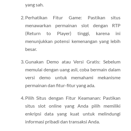
yang sah.
Perhatikan Fitur Game: Pastikan situs
menawarkan permainan slot dengan RTP
(Return to Player) tinggi, karena ini
menunjukkan potensi kemenangan yang lebih
besar.
Gunakan Demo atau Versi Gratis: Sebelum
memulai dengan uang asli, coba bermain dalam
versi demo untuk memahami mekanisme
permainan dan fitur-fitur yang ada.
Pilih Situs dengan Fitur Keamanan: Pastikan
situs slot online yang Anda pilih memiliki
enkripsi data yang kuat untuk melindungi
informasi pribadi dan transaksi Anda.