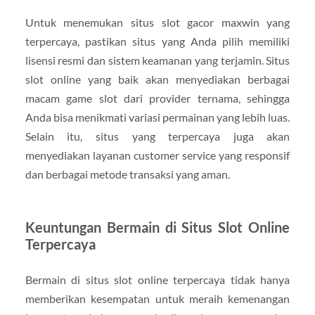
Untuk menemukan situs slot gacor maxwin yang
terpercaya, pastikan situs yang Anda pilih memiliki
lisensi resmi dan sistem keamanan yang terjamin. Situs
slot online yang baik akan menyediakan berbagai
macam game slot dari provider ternama, sehingga
Anda bisa menikmati variasi permainan yang lebih luas.
Selain itu, situs yang terpercaya juga akan
menyediakan layanan customer service yang responsif
dan berbagai metode transaksi yang aman.
Keuntungan Bermain di Situs Slot Online
Terpercaya
Bermain di situs slot online terpercaya tidak hanya
memberikan kesempatan untuk meraih kemenangan