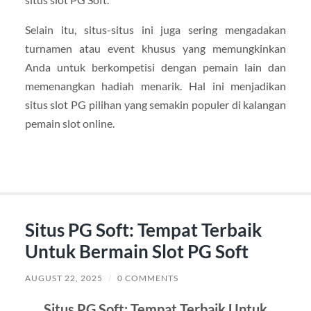
Selain itu, situs-situs ini juga sering mengadakan
turnamen atau event khusus yang memungkinkan
Anda untuk berkompetisi dengan pemain lain dan
memenangkan hadiah menarik. Hal ini menjadikan
situs slot PG pilihan yang semakin populer di kalangan
pemain slot online.
Situs PG Soft: Tempat Terbaik
Untuk Bermain Slot PG Soft
AUGUST 22, 2025
/
0 COMMENTS
Situs PG Soft: Tempat Terbaik Untuk