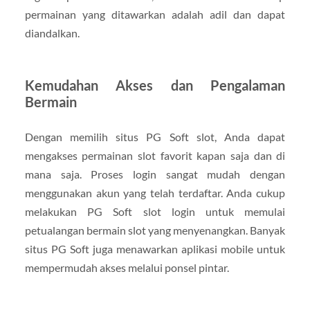
permainan yang ditawarkan adalah adil dan dapat
diandalkan.
Kemudahan Akses dan Pengalaman
Bermain
Dengan memilih situs PG Soft slot, Anda dapat
mengakses permainan slot favorit kapan saja dan di
mana saja. Proses login sangat mudah dengan
menggunakan akun yang telah terdaftar. Anda cukup
melakukan PG Soft slot login untuk memulai
petualangan bermain slot yang menyenangkan. Banyak
situs PG Soft juga menawarkan aplikasi mobile untuk
mempermudah akses melalui ponsel pintar.