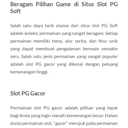
Beragam Pilihan Game di Situs Slot PG
Soft
Salah satu daya tarik utama dari situs slot PG Soft
adalah koleksi permainan yang sangat beragam. Setiap
permainan memiliki tema, alur cerita, dan fitur unik
yang dapat membuat pengalaman bermain semakin
seru. Salah satu jenis permainan yang sangat populer
adalah slot PG gacor yang dikenal dengan peluang
kemenangan tinggi.
Slot PG Gacor
Permainan slot PG gacor adalah pilihan yang tepat
bagi Anda yang ingin meraih kemenangan besar. Dalam
dunia permainan slot, “gacor” merujuk pada permainan