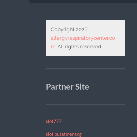
Copyright 2026
allergyrespiratorycenter.co
m
. All rights reserved
Partner Site
slot777
slot pusatmenang