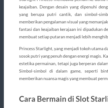
keajaiban. Dengan desain yang dipenuhi den
yang berupa putri cantik, dan simbol-simb
memberikan pengalaman visual yang memanjak
fantasi dan keajaiban kerajaan ini dipadukan 
membuat setiap putaran menjadi lebih menghib
Princess Starlight, yang menjadi tokoh utama 
sosok putri yang penuh dengan energi magis. Ka
estetika permainan, tetapi juga berperan dal
Simbol-simbol di dalam game, seperti bint
memberikan nuansa magis yang membuat perma
Cara Bermain di Slot Starl