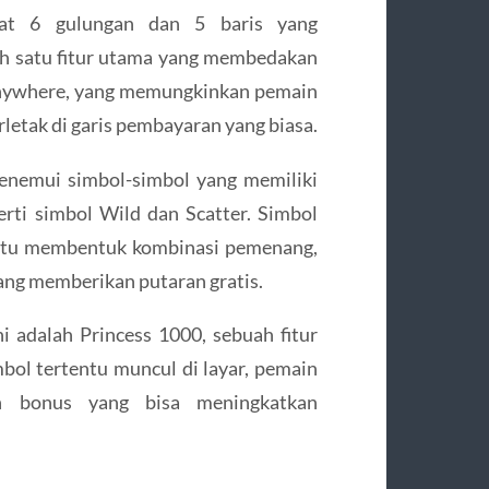
mat 6 gulungan dan 5 baris yang
h satu fitur utama yang membedakan
anywhere, yang memungkinkan pemain
letak di garis pembayaran yang biasa.
menemui simbol-simbol yang memiliki
erti simbol Wild dan Scatter. Simbol
ntu membentuk kombinasi pemenang,
ang memberikan putaran gratis.
i adalah Princess 1000, sebuah fitur
bol tertentu muncul di layar, pemain
h bonus yang bisa meningkatkan