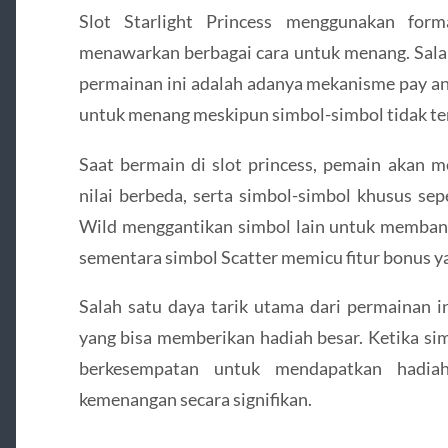
Slot Starlight Princess menggunakan for
menawarkan berbagai cara untuk menang. Sala
permainan ini adalah adanya mekanisme pay 
untuk menang meskipun simbol-simbol tidak ter
Saat bermain di slot princess, pemain akan 
nilai berbeda, serta simbol-simbol khusus sep
Wild menggantikan simbol lain untuk memba
sementara simbol Scatter memicu fitur bonus y
Salah satu daya tarik utama dari permainan in
yang bisa memberikan hadiah besar. Ketika sim
berkesempatan untuk mendapatkan hadia
kemenangan secara signifikan.