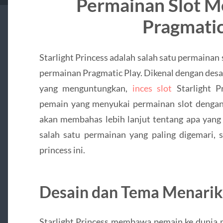
Permainan Slot M
Pragmatic
Starlight Princess adalah salah satu permainan 
permainan Pragmatic Play. Dikenal dengan desai
yang menguntungkan,
inces slot
Starlight 
pemain yang menyukai permainan slot dengan t
akan membahas lebih lanjut tentang apa yang
salah satu permainan yang paling digemari, s
princess ini.
Desain dan Tema Menarik d
Starlight Princess membawa pemain ke dunia 