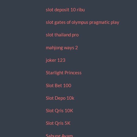
slot deposit 10 ribu
slot gates of olympus pragmatic play
slot thailand pro
mahjong ways 2
joker 123
Starlight Princess
Slot Bet 100
Slot Depo 10k
Slot Qris 10K
Slot Qris 5K
Sabung Ayam