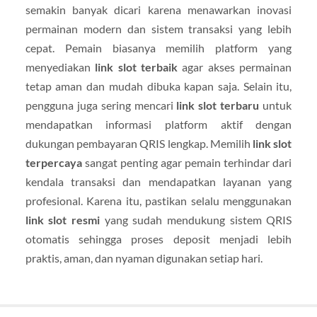
semakin banyak dicari karena menawarkan inovasi
permainan modern dan sistem transaksi yang lebih
cepat. Pemain biasanya memilih platform yang
menyediakan
link slot terbaik
agar akses permainan
tetap aman dan mudah dibuka kapan saja. Selain itu,
pengguna juga sering mencari
link slot terbaru
untuk
mendapatkan informasi platform aktif dengan
dukungan pembayaran QRIS lengkap. Memilih
link slot
terpercaya
sangat penting agar pemain terhindar dari
kendala transaksi dan mendapatkan layanan yang
profesional. Karena itu, pastikan selalu menggunakan
link slot resmi
yang sudah mendukung sistem QRIS
otomatis sehingga proses deposit menjadi lebih
praktis, aman, dan nyaman digunakan setiap hari.