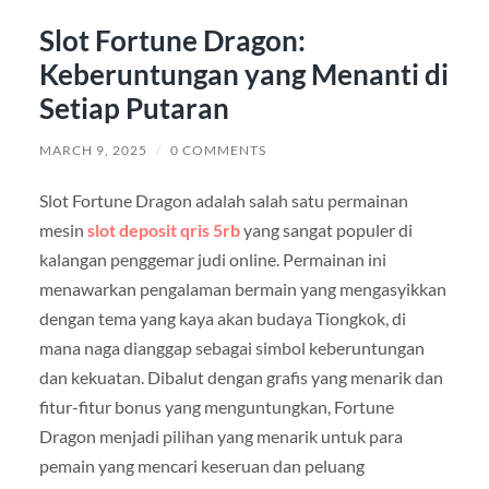
Slot Fortune Dragon:
Keberuntungan yang Menanti di
Setiap Putaran
MARCH 9, 2025
/
0 COMMENTS
Slot Fortune Dragon adalah salah satu permainan
mesin
slot deposit qris 5rb
yang sangat populer di
kalangan penggemar judi online. Permainan ini
menawarkan pengalaman bermain yang mengasyikkan
dengan tema yang kaya akan budaya Tiongkok, di
mana naga dianggap sebagai simbol keberuntungan
dan kekuatan. Dibalut dengan grafis yang menarik dan
fitur-fitur bonus yang menguntungkan, Fortune
Dragon menjadi pilihan yang menarik untuk para
pemain yang mencari keseruan dan peluang