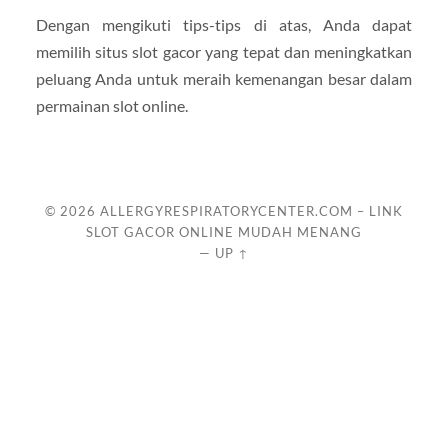
Dengan mengikuti tips-tips di atas, Anda dapat
memilih situs slot gacor yang tepat dan meningkatkan
peluang Anda untuk meraih kemenangan besar dalam
permainan slot online.
© 2026
ALLERGYRESPIRATORYCENTER.COM – LINK
SLOT GACOR ONLINE MUDAH MENANG
—
UP ↑