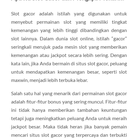
Slot gacor adalah istilah yang digunakan untuk
menyebut permainan slot yang memiliki tingkat
kemenangan yang lebih tinggi dibandingkan dengan
slot lainnya. Dalam dunia slot online, istilah “gacor”
seringkali merujuk pada mesin slot yang memberikan
kemenangan atau jackpot secara lebih sering. Dengan
kata lain, jika Anda bermain di situs slot gacor, peluang
untuk mendapatkan kemenangan besar, seperti slot
maxwin, menjadi lebih terbuka lebar.
Salah satu hal yang menarik dari permainan slot gacor
adalah fitur-fitur bonus yang sering muncul. Fitur-fitur
ini tidak hanya memberikan tambahan keuntungan
tetapi juga meningkatkan peluang Anda untuk meraih
jackpot besar. Maka tidak heran jika banyak pemain
mencari situs slot gacor yang terpercaya dan terbukti