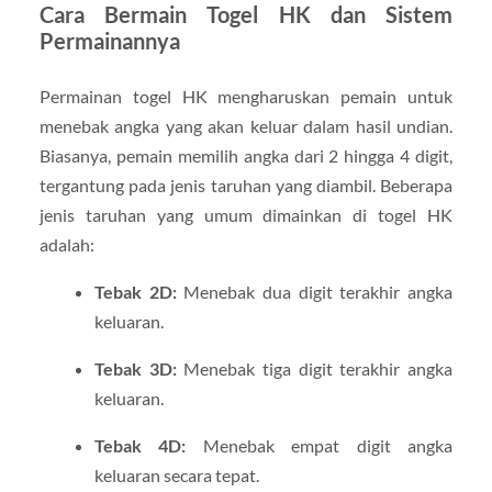
Cara Bermain Togel HK dan Sistem
Permainannya
Permainan togel HK mengharuskan pemain untuk
menebak angka yang akan keluar dalam hasil undian.
Biasanya, pemain memilih angka dari 2 hingga 4 digit,
tergantung pada jenis taruhan yang diambil. Beberapa
jenis taruhan yang umum dimainkan di togel HK
adalah:
Tebak 2D:
Menebak dua digit terakhir angka
keluaran.
Tebak 3D:
Menebak tiga digit terakhir angka
keluaran.
Tebak 4D:
Menebak empat digit angka
keluaran secara tepat.