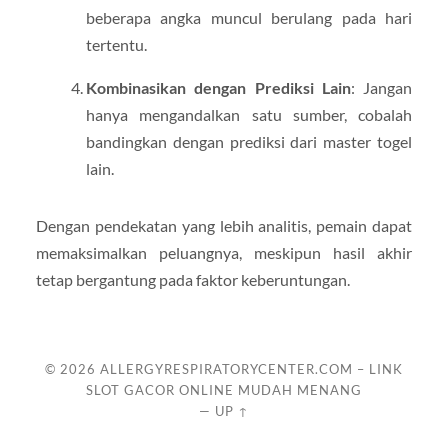
beberapa angka muncul berulang pada hari
tertentu.
Kombinasikan dengan Prediksi Lain
: Jangan
hanya mengandalkan satu sumber, cobalah
bandingkan dengan prediksi dari master togel
lain.
Dengan pendekatan yang lebih analitis, pemain dapat
memaksimalkan peluangnya, meskipun hasil akhir
tetap bergantung pada faktor keberuntungan.
© 2026
ALLERGYRESPIRATORYCENTER.COM – LINK
SLOT GACOR ONLINE MUDAH MENANG
—
UP ↑