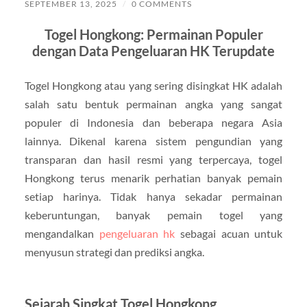
SEPTEMBER 13, 2025
/
0 COMMENTS
Togel Hongkong: Permainan Populer
dengan Data Pengeluaran HK Terupdate
Togel Hongkong atau yang sering disingkat HK adalah
salah satu bentuk permainan angka yang sangat
populer di Indonesia dan beberapa negara Asia
lainnya. Dikenal karena sistem pengundian yang
transparan dan hasil resmi yang terpercaya, togel
Hongkong terus menarik perhatian banyak pemain
setiap harinya. Tidak hanya sekadar permainan
keberuntungan, banyak pemain togel yang
mengandalkan
pengeluaran hk
sebagai acuan untuk
menyusun strategi dan prediksi angka.
Sejarah Singkat Togel Hongkong