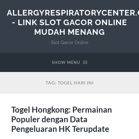
ALLERGYRESPIRATORYCENTER
- LINK SLOT GACOR ONLINE
MUDAH MENANG
Slot Gacor Online
SHOW MENU
TAG:
TOGEL HARI INI
Togel Hongkong: Permainan
Populer dengan Data
Pengeluaran HK Terupdate