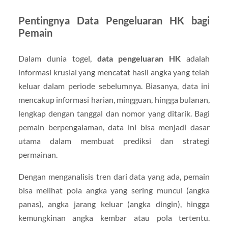
Pentingnya Data Pengeluaran HK bagi
Pemain
Dalam dunia togel,
data pengeluaran HK
adalah
informasi krusial yang mencatat hasil angka yang telah
keluar dalam periode sebelumnya. Biasanya, data ini
mencakup informasi harian, mingguan, hingga bulanan,
lengkap dengan tanggal dan nomor yang ditarik. Bagi
pemain berpengalaman, data ini bisa menjadi dasar
utama dalam membuat prediksi dan strategi
permainan.
Dengan menganalisis tren dari data yang ada, pemain
bisa melihat pola angka yang sering muncul (angka
panas), angka jarang keluar (angka dingin), hingga
kemungkinan angka kembar atau pola tertentu.