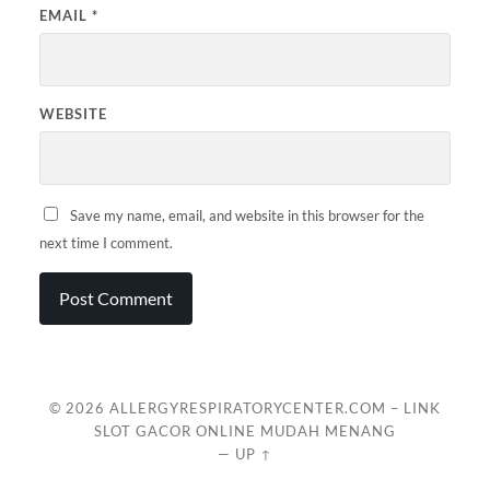
EMAIL
*
WEBSITE
Save my name, email, and website in this browser for the
next time I comment.
© 2026
ALLERGYRESPIRATORYCENTER.COM – LINK
SLOT GACOR ONLINE MUDAH MENANG
—
UP ↑