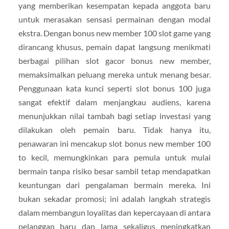
yang memberikan kesempatan kepada anggota baru
untuk merasakan sensasi permainan dengan modal
ekstra. Dengan bonus new member 100 slot game yang
dirancang khusus, pemain dapat langsung menikmati
berbagai pilihan slot gacor bonus new member,
memaksimalkan peluang mereka untuk menang besar.
Penggunaan kata kunci seperti slot bonus 100 juga
sangat efektif dalam menjangkau audiens, karena
menunjukkan nilai tambah bagi setiap investasi yang
dilakukan oleh pemain baru. Tidak hanya itu,
penawaran ini mencakup slot bonus new member 100
to kecil, memungkinkan para pemula untuk mulai
bermain tanpa risiko besar sambil tetap mendapatkan
keuntungan dari pengalaman bermain mereka. Ini
bukan sekadar promosi; ini adalah langkah strategis
dalam membangun loyalitas dan kepercayaan di antara
pelanggan baru dan lama sekaligus meningkatkan