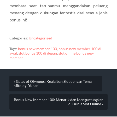
membara saat taruhanmu menggandakan peluang
menang dengan dukungan fantastis dari semua jenis
bonus ini!
Categories:
Uncategorized
Tags:
bonus new member 100
,
bonus new member 100 di
awal
,
slot bonus 100 di depan
,
slot online bonus new
member
« Gates of Olympus: Keajaiban Slot dengan Tema
Mitologi Yunani
Bonus New Member 100: Menarik dan Menguntungkan
di Dunia Slot Online »