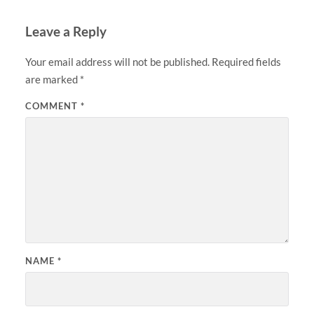
Leave a Reply
Your email address will not be published.
Required fields
are marked
*
COMMENT
*
NAME
*