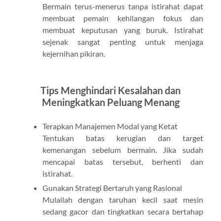
Bermain terus-menerus tanpa istirahat dapat
membuat pemain kehilangan fokus dan
membuat keputusan yang buruk. Istirahat
sejenak sangat penting untuk menjaga
kejernihan pikiran.
Tips Menghindari Kesalahan dan
Meningkatkan Peluang Menang
Terapkan Manajemen Modal yang Ketat
Tentukan batas kerugian dan target
kemenangan sebelum bermain. Jika sudah
mencapai batas tersebut, berhenti dan
istirahat.
Gunakan Strategi Bertaruh yang Rasional
Mulailah dengan taruhan kecil saat mesin
sedang gacor dan tingkatkan secara bertahap