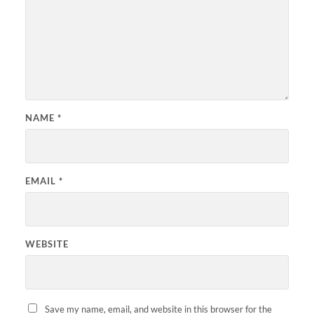
NAME
*
EMAIL
*
WEBSITE
Save my name, email, and website in this browser for the