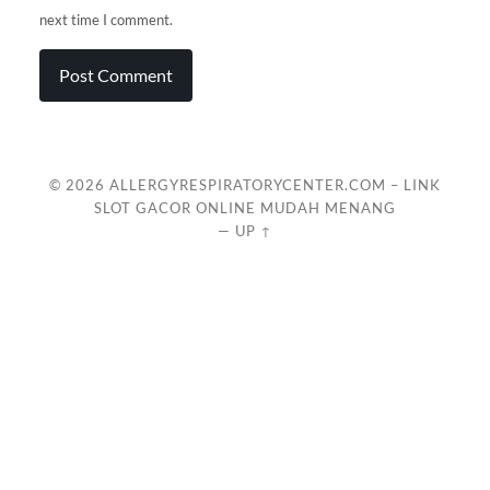
next time I comment.
© 2026
ALLERGYRESPIRATORYCENTER.COM – LINK
SLOT GACOR ONLINE MUDAH MENANG
—
UP ↑