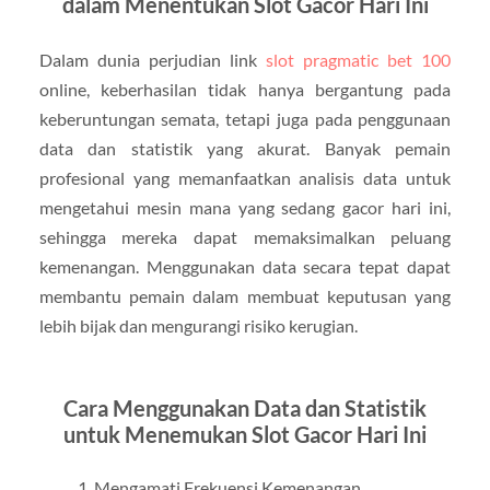
dalam Menentukan Slot Gacor Hari Ini
Dalam dunia perjudian link
slot pragmatic bet 100
online, keberhasilan tidak hanya bergantung pada
keberuntungan semata, tetapi juga pada penggunaan
data dan statistik yang akurat. Banyak pemain
profesional yang memanfaatkan analisis data untuk
mengetahui mesin mana yang sedang gacor hari ini,
sehingga mereka dapat memaksimalkan peluang
kemenangan. Menggunakan data secara tepat dapat
membantu pemain dalam membuat keputusan yang
lebih bijak dan mengurangi risiko kerugian.
Cara Menggunakan Data dan Statistik
untuk Menemukan Slot Gacor Hari Ini
Mengamati Frekuensi Kemenangan