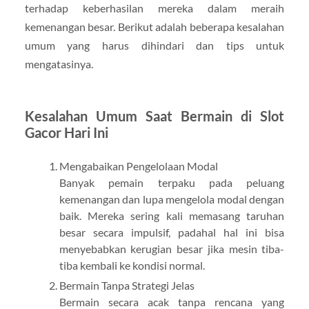
terhadap keberhasilan mereka dalam meraih
kemenangan besar. Berikut adalah beberapa kesalahan
umum yang harus dihindari dan tips untuk
mengatasinya.
Kesalahan Umum Saat Bermain di Slot
Gacor Hari Ini
Mengabaikan Pengelolaan Modal
Banyak pemain terpaku pada peluang
kemenangan dan lupa mengelola modal dengan
baik. Mereka sering kali memasang taruhan
besar secara impulsif, padahal hal ini bisa
menyebabkan kerugian besar jika mesin tiba-
tiba kembali ke kondisi normal.
Bermain Tanpa Strategi Jelas
Bermain secara acak tanpa rencana yang