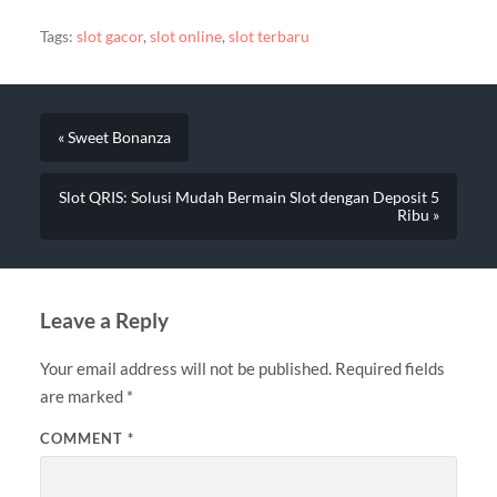
Tags:
slot gacor
,
slot online
,
slot terbaru
« Sweet Bonanza
Slot QRIS: Solusi Mudah Bermain Slot dengan Deposit 5
Ribu »
Leave a Reply
Your email address will not be published.
Required fields
are marked
*
COMMENT
*