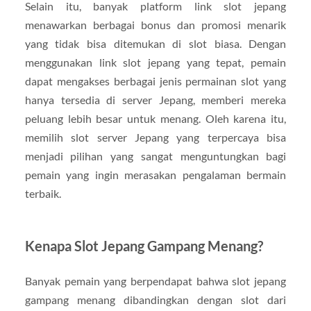
Selain itu, banyak platform link slot jepang
menawarkan berbagai bonus dan promosi menarik
yang tidak bisa ditemukan di slot biasa. Dengan
menggunakan link slot jepang yang tepat, pemain
dapat mengakses berbagai jenis permainan slot yang
hanya tersedia di server Jepang, memberi mereka
peluang lebih besar untuk menang. Oleh karena itu,
memilih slot server Jepang yang terpercaya bisa
menjadi pilihan yang sangat menguntungkan bagi
pemain yang ingin merasakan pengalaman bermain
terbaik.
Kenapa Slot Jepang Gampang Menang?
Banyak pemain yang berpendapat bahwa slot jepang
gampang menang dibandingkan dengan slot dari