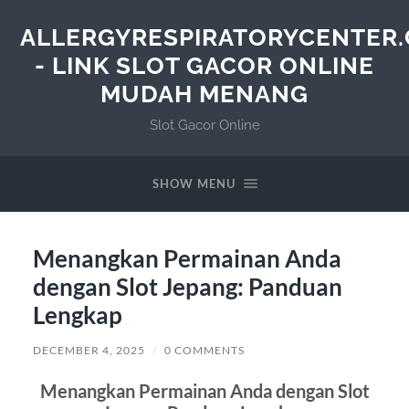
ALLERGYRESPIRATORYCENTER
- LINK SLOT GACOR ONLINE
MUDAH MENANG
Slot Gacor Online
SHOW MENU
Menangkan Permainan Anda
dengan Slot Jepang: Panduan
Lengkap
DECEMBER 4, 2025
/
0 COMMENTS
Menangkan Permainan Anda dengan Slot