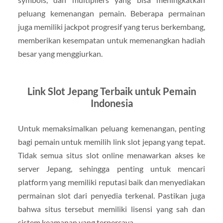
peluang kemenangan pemain. Beberapa permainan
juga memiliki jackpot progresif yang terus berkembang,
memberikan kesempatan untuk memenangkan hadiah
besar yang menggiurkan.
Link Slot Jepang Terbaik untuk Pemain
Indonesia
Untuk memaksimalkan peluang kemenangan, penting
bagi pemain untuk memilih link slot jepang yang tepat.
Tidak semua situs slot online menawarkan akses ke
server Jepang, sehingga penting untuk mencari
platform yang memiliki reputasi baik dan menyediakan
permainan slot dari penyedia terkenal. Pastikan juga
bahwa situs tersebut memiliki lisensi yang sah dan
sistem keamanan yang terpercaya.