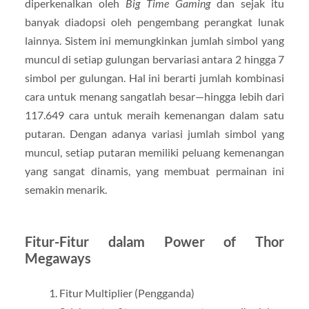
diperkenalkan oleh
Big Time Gaming
dan sejak itu
banyak diadopsi oleh pengembang perangkat lunak
lainnya. Sistem ini memungkinkan jumlah simbol yang
muncul di setiap gulungan bervariasi antara 2 hingga 7
simbol per gulungan. Hal ini berarti jumlah kombinasi
cara untuk menang sangatlah besar—hingga lebih dari
117.649 cara untuk meraih kemenangan dalam satu
putaran. Dengan adanya variasi jumlah simbol yang
muncul, setiap putaran memiliki peluang kemenangan
yang sangat dinamis, yang membuat permainan ini
semakin menarik.
Fitur-Fitur dalam Power of Thor
Megaways
Fitur Multiplier (Pengganda)