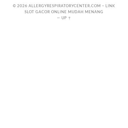
© 2026
ALLERGYRESPIRATORYCENTER.COM – LINK
SLOT GACOR ONLINE MUDAH MENANG
—
UP ↑