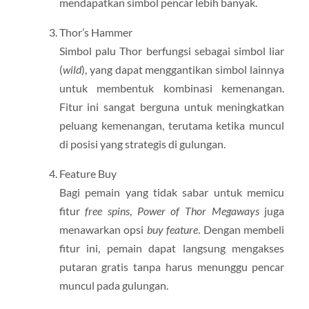
mendapatkan simbol pencar lebih banyak.
Thor’s Hammer
Simbol palu Thor berfungsi sebagai simbol liar
(
wild
), yang dapat menggantikan simbol lainnya
untuk membentuk kombinasi kemenangan.
Fitur ini sangat berguna untuk meningkatkan
peluang kemenangan, terutama ketika muncul
di posisi yang strategis di gulungan.
Feature Buy
Bagi pemain yang tidak sabar untuk memicu
fitur
free spins
,
Power of Thor Megaways
juga
menawarkan opsi
buy feature
. Dengan membeli
fitur ini, pemain dapat langsung mengakses
putaran gratis tanpa harus menunggu pencar
muncul pada gulungan.