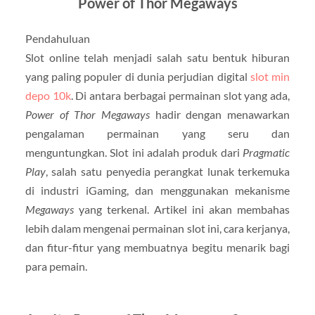
Power of Thor Megaways
Pendahuluan
Slot online telah menjadi salah satu bentuk hiburan
yang paling populer di dunia perjudian digital
slot min
depo 10k
. Di antara berbagai permainan slot yang ada,
Power of Thor Megaways
hadir dengan menawarkan
pengalaman permainan yang seru dan
menguntungkan. Slot ini adalah produk dari
Pragmatic
Play
, salah satu penyedia perangkat lunak terkemuka
di industri iGaming, dan menggunakan mekanisme
Megaways
yang terkenal. Artikel ini akan membahas
lebih dalam mengenai permainan slot ini, cara kerjanya,
dan fitur-fitur yang membuatnya begitu menarik bagi
para pemain.