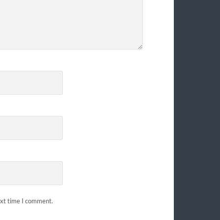
ext time I comment.