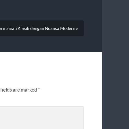
 Permainan Klasik dengan Nuansa Modern »
fields are marked
*