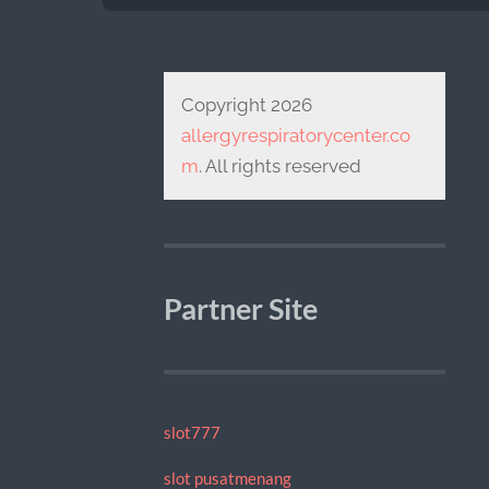
Copyright 2026
allergyrespiratorycenter.co
m
. All rights reserved
Partner Site
slot777
slot pusatmenang