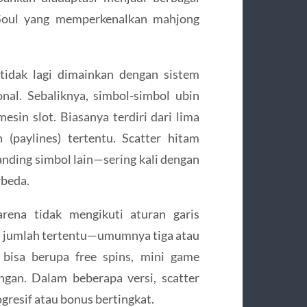
oul
yang memperkenalkan mahjong
tidak lagi dimainkan dengan sistem
nal. Sebaliknya, simbol-simbol ubin
mesin slot. Biasanya terdiri dari lima
(paylines) tertentu. Scatter hitam
anding simbol lain—sering kali dengan
rbeda.
arena tidak mengikuti aturan garis
am jumlah tertentu—umumnya tiga atau
t bisa berupa free spins, mini game
gan. Dalam beberapa versi, scatter
gresif atau bonus bertingkat.