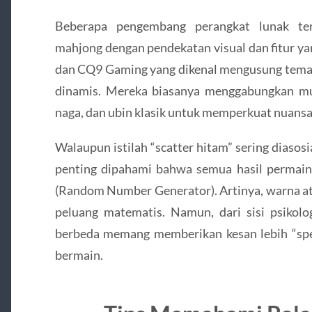
Beberapa pengembang perangkat lunak ter
mahjong dengan pendekatan visual dan fitur 
dan
CQ9 Gaming
yang dikenal mengusung tema A
dinamis. Mereka biasanya menggabungkan mus
naga, dan ubin klasik untuk memperkuat nuansa 
Walaupun istilah “scatter hitam” sering diaso
penting dipahami bahwa semua hasil permain
(Random Number Generator). Artinya, warna a
peluang matematis. Namun, dari sisi psikolog
berbeda memang memberikan kesan lebih “spes
bermain.