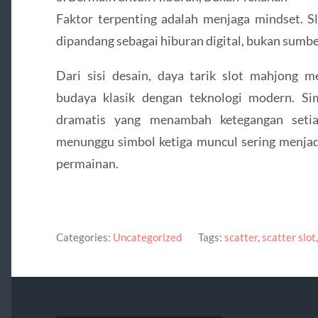
Faktor terpenting adalah menjaga mindset. S
dipandang sebagai hiburan digital, bukan sumb
Dari sisi desain, daya tarik slot mahjong
budaya klasik dengan teknologi modern. Si
dramatis yang menambah ketegangan setiap
menunggu simbol ketiga muncul sering menj
permainan.
Categories:
Uncategorized
Tags:
scatter
,
scatter slot