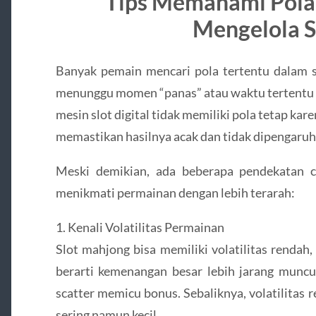
Tips Memahami Pola
Mengelola S
Banyak pemain mencari pola tertentu dalam s
menunggu momen “panas” atau waktu tertentu u
mesin slot digital tidak memiliki pola tetap kar
memastikan hasilnya acak dan tidak dipengaruh
Meski demikian, ada beberapa pendekatan 
menikmati permainan dengan lebih terarah:
1. Kenali Volatilitas Permainan
Slot mahjong bisa memiliki volatilitas rendah, s
berarti kemenangan besar lebih jarang muncul,
scatter memicu bonus. Sebaliknya, volatilita
sering namun kecil.