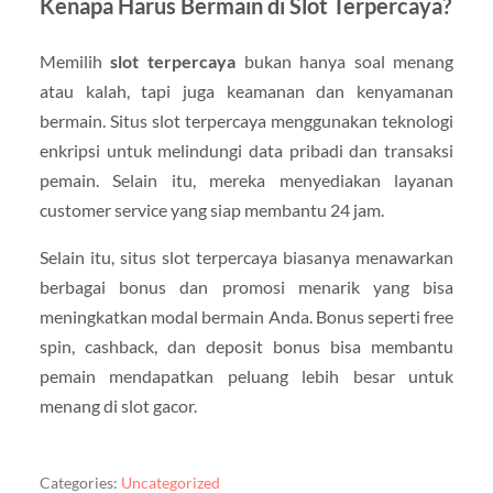
Kenapa Harus Bermain di Slot Terpercaya?
Memilih
slot terpercaya
bukan hanya soal menang
atau kalah, tapi juga keamanan dan kenyamanan
bermain. Situs slot terpercaya menggunakan teknologi
enkripsi untuk melindungi data pribadi dan transaksi
pemain. Selain itu, mereka menyediakan layanan
customer service yang siap membantu 24 jam.
Selain itu, situs slot terpercaya biasanya menawarkan
berbagai bonus dan promosi menarik yang bisa
meningkatkan modal bermain Anda. Bonus seperti free
spin, cashback, dan deposit bonus bisa membantu
pemain mendapatkan peluang lebih besar untuk
menang di slot gacor.
Categories:
Uncategorized