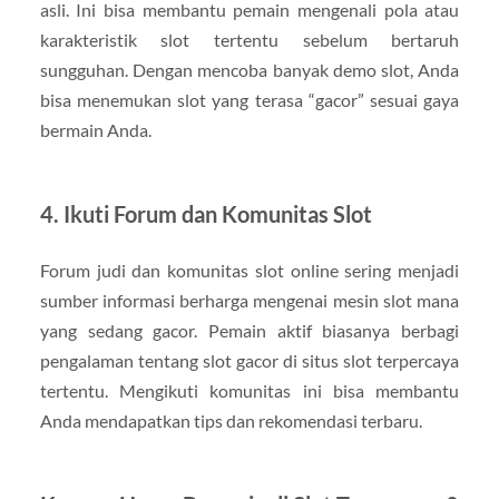
asli. Ini bisa membantu pemain mengenali pola atau
karakteristik slot tertentu sebelum bertaruh
sungguhan. Dengan mencoba banyak demo slot, Anda
bisa menemukan slot yang terasa “gacor” sesuai gaya
bermain Anda.
4. Ikuti Forum dan Komunitas Slot
Forum judi dan komunitas slot online sering menjadi
sumber informasi berharga mengenai mesin slot mana
yang sedang gacor. Pemain aktif biasanya berbagi
pengalaman tentang slot gacor di situs slot terpercaya
tertentu. Mengikuti komunitas ini bisa membantu
Anda mendapatkan tips dan rekomendasi terbaru.