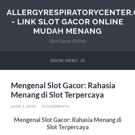
ALLERGYRESPIRATORYCENTER
- LINK SLOT GACOR ONLINE
MUDAH MENANG
Slot Gacor Online
SHOW MENU
Mengenal Slot Gacor: Rahasia
Menang di Slot Terpercaya
JUNE 1, 2025
/
0 COMMENTS
Mengenal Slot Gacor: Rahasia Menang di
Slot Terpercaya