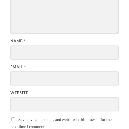
NAME
*
EMAIL
*
WEBSITE
Save my name, email, and website in this browser for the
next time I comment.