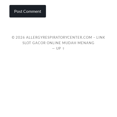
© 2026
ALLERGYRESPIRATORYCENTER.COM – LINK
SLOT GACOR ONLINE MUDAH MENANG
—
UP ↑