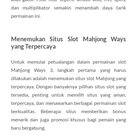
dan multiplikator semakin menambah daya tarik
permainan ini.
Menemukan Situs Slot Mahjong Ways
yang Terpercaya
Untuk memulai petualangan dalam permainan slot
Mahjong Ways 3, langkah pertama yang harus
dilakukan adalah menemukan situs slot Mahjong yang
terpercaya. Dengan banyaknya pilihan situs slot yang
tersedia, penting untuk memilih situs yang aman,
terpercaya, dan menawarkan berbagai permainan slot
berkualitas. Beberapa situs memberikan bonus
menarik dan juga promosi khusus bagi pemain yang
baru bergabung.