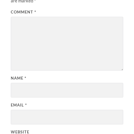
are marked
*
COMMENT
*
NAME
*
EMAIL
*
WEBSITE