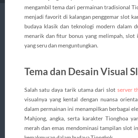
mengambil tema dari permainan tradisional Ti
menjadi favorit di kalangan penggemar slot k
budaya klasik dan teknologi modern dalam du
menarik dan fitur bonus yang melimpah, slot
yang seru dan menguntungkan.
Tema dan Desain Visual 
Salah satu daya tarik utama dari slot
server t
visualnya yang kental dengan nuansa orienta
dalam permainan ini menampilkan berbagai el
Mahjong, angka, serta karakter Tionghoa ya
merah dan emas mendominasi tampilan slot i
kemakmuran dalam budaya Tiongkok.