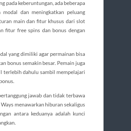
ng pada keberuntungan, ada beberapa
a modal dan meningkatkan peluang
ran main dan fitur khusus dari slot
 fitur free spins dan bonus dengan
odal yang dimiliki agar permainan bisa
an bonus semakin besar. Pemain juga
l terlebih dahulu sambil mempelajari
 bonus.
 bertanggung jawab dan tidak terbawa
g Ways menawarkan hiburan sekaligus
ngan antara keduanya adalah kunci
angkan.