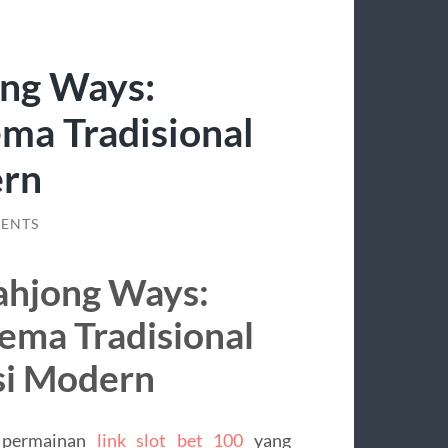
ng Ways:
ma Tradisional
ern
ENTS
ahjong Ways:
ema Tradisional
si Modern
 permainan
link slot bet 100
yang