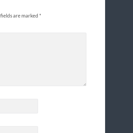
fields are marked
*