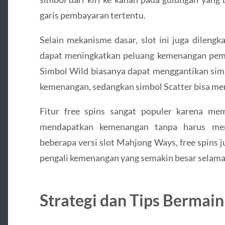
garis pembayaran tertentu.
Selain mekanisme dasar, slot ini juga dilengk
dapat meningkatkan peluang kemenangan pemai
Simbol Wild biasanya dapat menggantikan sim
kemenangan, sedangkan simbol Scatter bisa memi
Fitur free spins sangat populer karena m
mendapatkan kemenangan tanpa harus me
beberapa versi slot Mahjong Ways, free spins j
pengali kemenangan yang semakin besar selama 
Strategi dan Tips Bermai