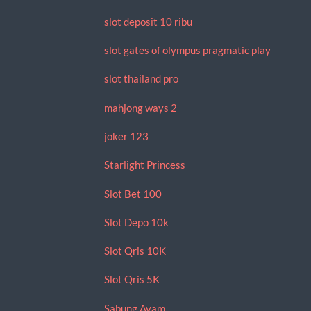
slot deposit 10 ribu
slot gates of olympus pragmatic play
slot thailand pro
mahjong ways 2
joker 123
Starlight Princess
Slot Bet 100
Slot Depo 10k
Slot Qris 10K
Slot Qris 5K
Sabung Ayam