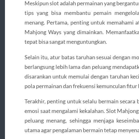
Meskipun slot adalah permainan yang bergantu
tips yang bisa membantu pemain mengelol
menang. Pertama, penting untuk memahami atu
Mahjong Ways yang dimainkan. Memanfaatkan
tepat bisa sangat menguntungkan.
Selain itu, atur batas taruhan sesuai dengan m
berlangsung lebih lama dan peluang mendapatk
disarankan untuk memulai dengan taruhan keci
pola permainan dan frekuensi kemunculan fitur
Terakhir, penting untuk selalu bermain secara
emosi saat mengalami kekalahan. Slot Mahjon
peluang menang, sehingga menjaga keseimba
utama agar pengalaman bermain tetap menyen