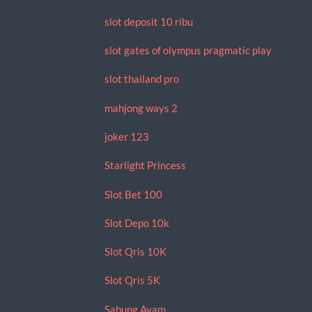
slot deposit 10 ribu
slot gates of olympus pragmatic play
slot thailand pro
mahjong ways 2
joker 123
Starlight Princess
Slot Bet 100
Slot Depo 10k
Slot Qris 10K
Slot Qris 5K
Sabung Ayam