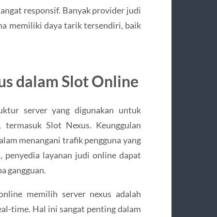
angat responsif. Banyak provider judi
 memiliki daya tarik tersendiri, baik
us dalam Slot Online
uktur server yang digunakan untuk
e, termasuk Slot Nexus. Keunggulan
dalam menangani trafik pengguna yang
, penyedia layanan judi online dapat
pa gangguan.
online memilih server nexus adalah
l-time. Hal ini sangat penting dalam