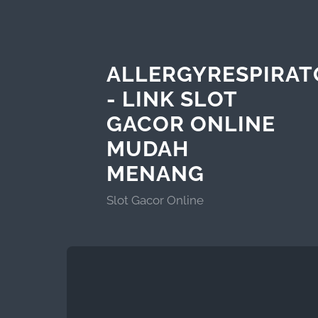
ALLERGYRESPIRA
- LINK SLOT
GACOR ONLINE
MUDAH
MENANG
Slot Gacor Online